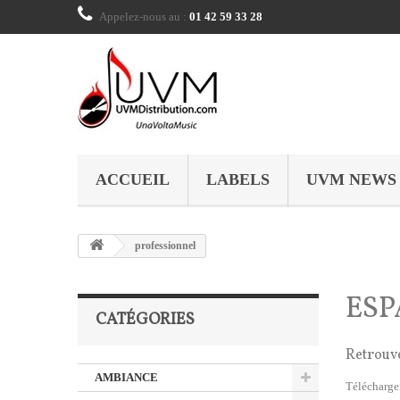
Appelez-nous au :
01 42 59 33 28
ACCUEIL
LABELS
UVM NEWS
professionnel
ESP
CATÉGORIES
Retrouve
AMBIANCE
Télécharger