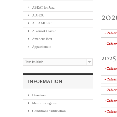
ABEAT for Jazz
202
AD'HOC
ALFA MUSIC
Alkonost Classic
- Cahie
Amadeus Best
- Cahie
Appassionato
2025 
Tous les labels
- Cahie
- Cahie
INFORMATION
- Cahie
Livraison
- Cahier
Mentions légales
Conditions d'utilisation
- Cahier