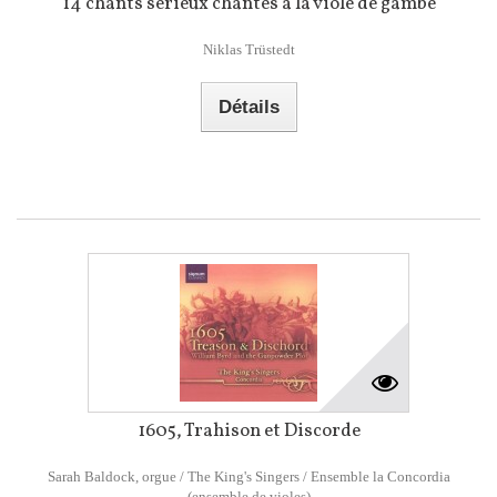
14 chants sérieux chantés à la viole de gambe
Niklas Trüstedt
Détails
1605, Trahison et Discorde
Sarah Baldock, orgue / The King's Singers / Ensemble la Concordia
(ensemble de violes)