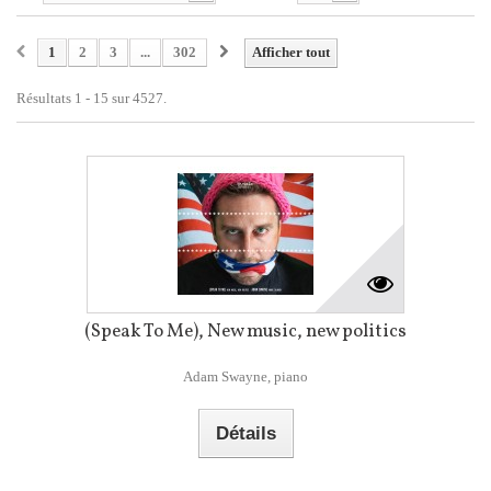
1
2
3
...
302
Afficher tout
Résultats 1 - 15 sur 4527.
(Speak To Me), New music, new politics
Adam Swayne, piano
Détails