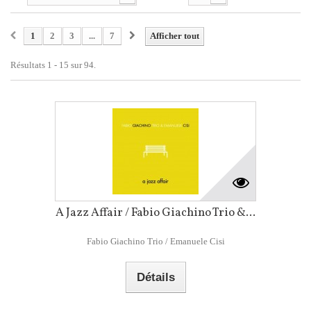
1
2
3
...
7
Afficher tout
Résultats 1 - 15 sur 94.
A Jazz Affair / Fabio Giachino Trio &...
Fabio Giachino Trio / Emanuele Cisi
Détails