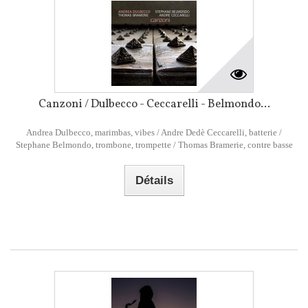
Canzoni / Dulbecco - Ceccarelli - Belmondo...
Andrea Dulbecco, marimbas, vibes / Andre Dedè Ceccarelli, batterie /
Stephane Belmondo, trombone, trompette / Thomas Bramerie, contre basse
Détails