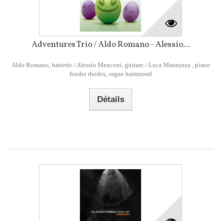
Adventures Trio / Aldo Romano - Alessio...
Aldo Romano, batterie / Alessio Menconi, guitare / Luca Mannutza , piano
fender rhodes, orgue hammond
Détails