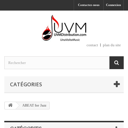
Contactez-nous
Connexion
contact
plan du site
CATÉGORIES
ABEAT for Jazz