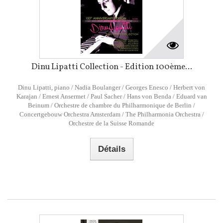
Dinu Lipatti Collection - Edition 100ème...
Dinu Lipatti, piano / Nadia Boulanger / Georges Enesco / Herbert von
Karajan / Ernest Ansermet / Paul Sacher / Hans von Benda / Eduard van
Beinum / Orchestre de chambre du Philharmonique de Berlin /
Concertgebouw Orchestra Amsterdam / The Philharmonia Orchestra /
Orchestre de la Suisse Romande
Détails