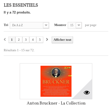
LES ESSENTIELS
Il y a 72 produits.
Tri
Montrer
par page
De A à Z
15
1
2
3
4
5
Afficher tout
Résultats 1 - 15 sur 72.
Anton Bruckner - La Collection