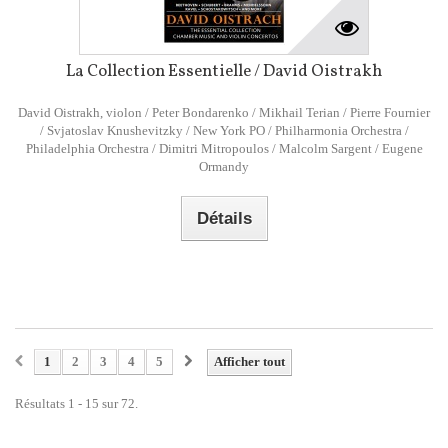
La Collection Essentielle / David Oistrakh
David Oistrakh, violon / Peter Bondarenko / Mikhail Terian / Pierre Fournier
/ Svjatoslav Knushevitzky / New York PO / Philharmonia Orchestra /
Philadelphia Orchestra / Dimitri Mitropoulos / Malcolm Sargent / Eugene
Ormandy
Détails
1
2
3
4
5
Afficher tout
Résultats 1 - 15 sur 72.