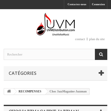
Contactez-nous
Connexion
contact
plan du site
CATÉGORIES
RECOMPENSES
Choc JazzMagazine-Jazzman