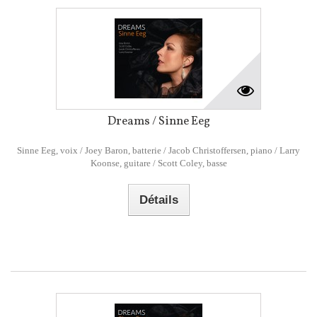
Dreams / Sinne Eeg
Sinne Eeg, voix / Joey Baron, batterie / Jacob Christoffersen, piano / Larry
Koonse, guitare / Scott Coley, basse
Détails