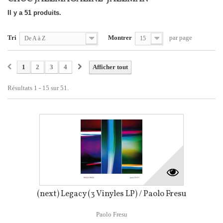
Il y a 51 produits.
Tri
Montrer
par page
De A à Z
15
1
2
3
4
Afficher tout
Résultats 1 - 15 sur 51.
(next) Legacy (3 Vinyles LP) / Paolo Fresu
Paolo Fresu