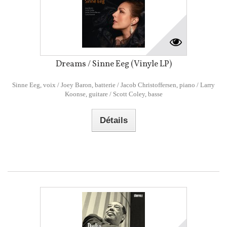
Dreams / Sinne Eeg (Vinyle LP)
Sinne Eeg, voix / Joey Baron, batterie / Jacob Christoffersen, piano / Larry
Koonse, guitare / Scott Coley, basse
Détails