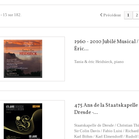
 - 15 sur 182.
Précédent
1
2
1960 - 2010 Jubilé Musical /
Éric...
Tania & éric Heidsieck, piano
475 Ans de la Staatskapelle
Dresde -...
Staatskapelle de Dresde / Christian Th
Sir Colin Davis / Fabio Luisi / Richard 
Karl Böhm / Karl Elmendorff / Rudol