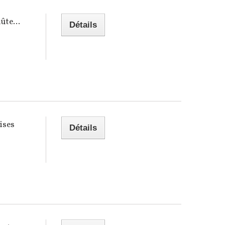
ûte...
Détails
aises
Détails