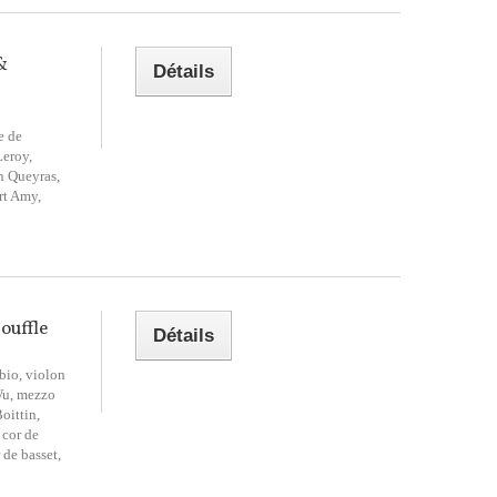
&
Détails
e de
Leroy,
n Queyras,
ert Amy,
ouffle
Détails
bio, violon
Wu, mezzo
oittin,
 cor de
 de basset,