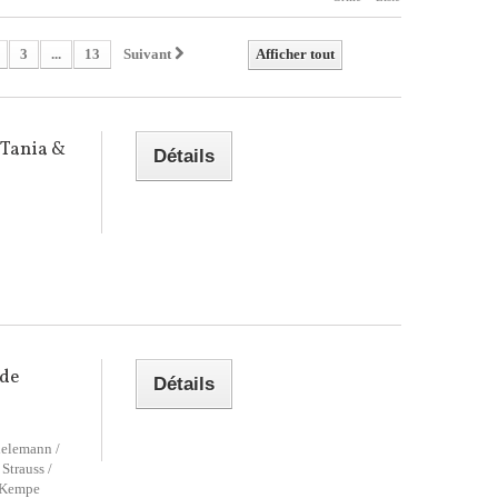
3
...
13
Suivant
Afficher tout
 Tania &
Détails
 de
Détails
ielemann /
Strauss /
f Kempe