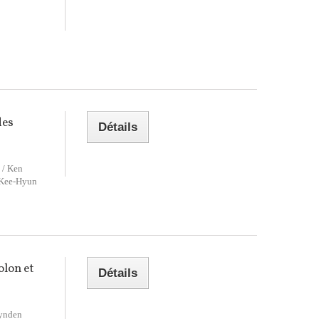
des
Détails
 / Ken
/ Kee-Hyun
olon et
Détails
Eynden