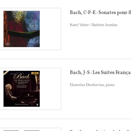
Bach, C-P-E : Sonates pour fl
Karel Valter / Hadrien Jourdan
Bach, J-S : Les Suites Franç
Ekaterina Derzhavina, piano