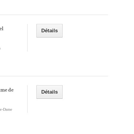
el
Détails
a
hme de
Détails
re-Dame