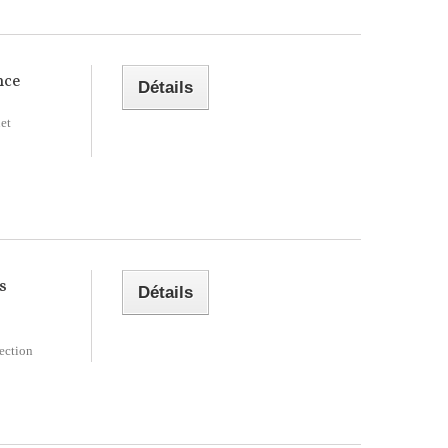
nce
Détails
et
s
Détails
ection