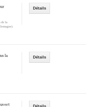
our
Détails
 de la
llemagne)
ns la
Détails
Ouvert
Détails