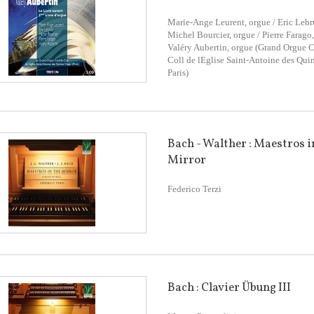
Marie-Ange Leurent, orgue / Eric Lebr
Michel Bourcier, orgue / Pierre Farago,
Valéry Aubertin, orgue (Grand Orgue C
Coll de lEglise Saint-Antoine des Quin
Paris)
Bach - Walther : Maestros i
Mirror
Federico Terzi
Bach : Clavier Übung III