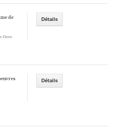
hme de
Détails
re-Dame
oeuvres
Détails