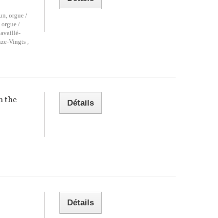
un, orgue /
 orgue /
availlé-
ze-Vingts ,
n the
Détails
Détails