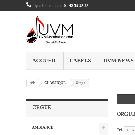
Appelez-nous au :
01 42 59 33 28
ACCUEIL
LABELS
UVM NEWS
CLASSIQUE
Orgue
ORGUE
ORGU
AMBIANCE
Tri
De A 