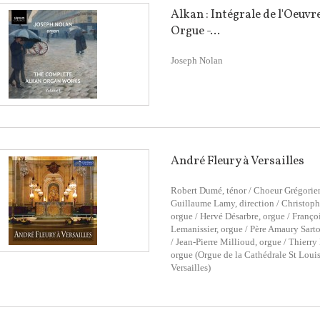
Alkan : Intégrale de l'Oeuvr
Orgue -...
Joseph Nolan
André Fleury à Versailles
Robert Dumé, ténor / Choeur Grégorien
Guillaume Lamy, direction / Christop
orgue / Hervé Désarbre, orgue / Franço
Lemanissier, orgue / Père Amaury Sarto
/ Jean-Pierre Millioud, orgue / Thierry
orgue (Orgue de la Cathédrale St Loui
Versailles)