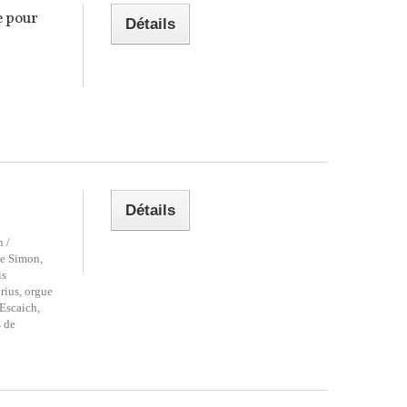
e pour
Détails
Détails
 /
he Simon,
is
rius, orgue
 Escaich,
s de