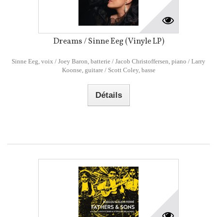
Dreams / Sinne Eeg (Vinyle LP)
Sinne Eeg, voix / Joey Baron, batterie / Jacob Christoffersen, piano / Larry
Koonse, guitare / Scott Coley, basse
Détails