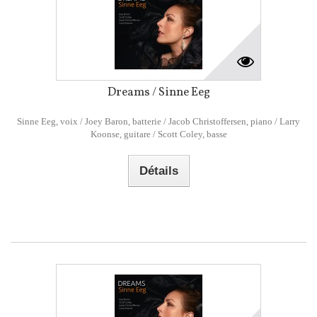
Dreams / Sinne Eeg
Sinne Eeg, voix / Joey Baron, batterie / Jacob Christoffersen, piano / Larry
Koonse, guitare / Scott Coley, basse
Détails