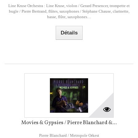
Line Kruse Orchestra : Line Kruse, violon / Gerard Presencer, trompette et
bugle / Pierre Bertrand, flûtes, saxophones / Stéphane Chause, clarinette,
basse, flûte, saxophones…
Détails
Movies & Gypsies / Pierre Blanchard &...
Pierre Blanchard / Metropole Orkest