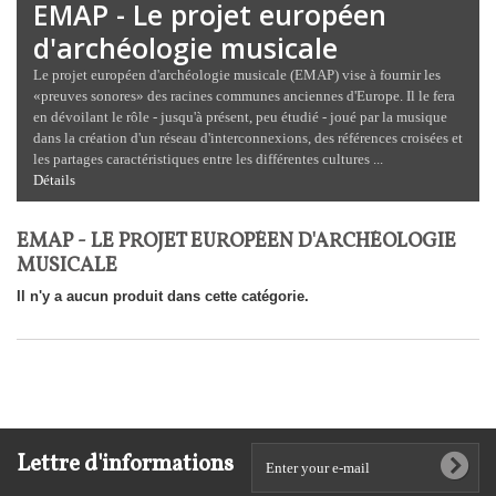
EMAP - Le projet européen
d'archéologie musicale
Le projet européen d'archéologie musicale (EMAP) vise à fournir les
«preuves sonores» des racines communes anciennes d'Europe. Il le fera
en dévoilant le rôle - jusqu'à présent, peu étudié - joué par la musique
dans la création d'un réseau d'interconnexions, des références croisées et
les partages caractéristiques entre les différentes cultures ...
Détails
EMAP - LE PROJET EUROPÉEN D'ARCHÉOLOGIE
MUSICALE
Il n'y a aucun produit dans cette catégorie.
Lettre d'informations