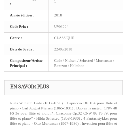
1
:
Année édition :
2018
Code Prix :
UVM004
Genre :
CLASSIQUE
Date de Sortie :
22/06/2018
Compositeur/Artiste
Gade / Nielsen / Sehested / Mortensen /
Principal :
Bentzon / Holmboe
EN SAVOIR PLUS
Niels Wilhelm Gade (1817-1890) : Capriccio DF 104 pour flûte et
piano - Carl August Nielsen (1865-1931) : Duo en la majeur CNW 48
FS 3e pour flûte et violon*, Chaconne Op.32 CNW 86 FS 79, pour
flûte et piano* - Hilda Sehested (1858-1936) : 4 Fantasistykker pour
flûte et piano - Otto Mortensen (1907-1986) : Invention pour flûte et