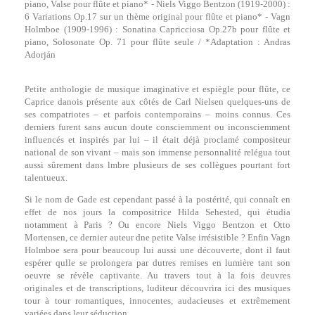
piano, Valse pour flûte et piano* - Niels Viggo Bentzon (1919-2000) :
6 Variations Op.17 sur un thème original pour flûte et piano* - Vagn
Holmboe (1909-1996) : Sonatina Capricciosa Op.27b pour flûte et
piano, Solosonate Op. 71 pour flûte seule / *Adaptation : Andras
Adorján
Petite anthologie de musique imaginative et espiègle pour flûte, ce
Caprice danois présente aux côtés de Carl Nielsen quelques-uns de
ses compatriotes – et parfois contemporains – moins connus. Ces
derniers furent sans aucun doute consciemment ou inconsciemment
influencés et inspirés par lui – il était déjà proclamé compositeur
national de son vivant – mais son immense personnalité relégua tout
aussi sûrement dans lmbre plusieurs de ses collègues pourtant fort
talentueux.
Si le nom de Gade est cependant passé à la postérité, qui connaît en
effet de nos jours la compositrice Hilda Sehested, qui étudia
notamment à Paris ? Ou encore Niels Viggo Bentzon et Otto
Mortensen, ce dernier auteur dne petite Valse irrésistible ? Enfin Vagn
Holmboe sera pour beaucoup lui aussi une découverte, dont il faut
espérer qulle se prolongera par dutres remises en lumière tant son
oeuvre se révèle captivante. Au travers tout à la fois deuvres
originales et de transcriptions, luditeur découvrira ici des musiques
tour à tour romantiques, innocentes, audacieuses et extrêmement
variées dans leur séduction.