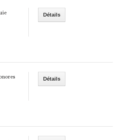
uie
Détails
onores
Détails