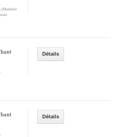
n (Matériel
phone
Chant
Détails
n
Chant
Détails
n