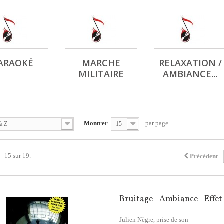
ARAOKÉ
MARCHE
RELAXATION /
MILITAIRE
AMBIANCE...
Montrer
par page
à Z
15
 - 15 sur 19.
Précédent
Bruitage - Ambiance - Effet
Julien Nègre, prise de son