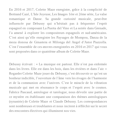
En 2016 et 2017, Colette Maze enregistre, grâce à la complicité de
Bertrand Cazé, L’Isle Joyeuse, Les Images 1ère et 2ème série, La valse
romantique et Danse. Sa grande curiosité musicale, peut-être
influencée par Debussy qui n’hésitait pas à fréquenter l’esprit
espagnol en composant La Puerta del Vino et La soirée dans Grenade,
l’a amené à explorer les compositeurs espagnols et sud-américains.
C’est ainsi qu’elle enregistre les Paysages de Mompou, Danza de la
moza donosa de Ginastera et Milonga del Angel d’Astor Piazzolla.
C’est l’ensemble de ces œuvres enregistrées en 2016 et 2017 qui vous
sont proposées dans ce quatrième album de Colette Maze.
Debussy écrivait : « La musique est partout. Elle n’est pas enfermée
dans les livres. Elle est dans les bois, dans les rivières et dans l’air. »
Regarder Colette Maze jouer du Debussy, c’est découvrir ce qu’est un
bonheur indicible, l’ouverture de l’âme vers les rivages de l’harmonie
et de la communion avec l’univers. C’est le miracle de la vibration
musicale qui met en résonance le corps et l’esprit avec le cosmos.
Fabrice Pascaud, astrologue et tarologue, nous dévoile une partie de
ce mystère en établissant une comparaison des thèmes astrologiques
(synastrie) de Colette Maze et Claude Debussy. Les correspondances
sont nombreuses et troublantes et nous incitent à réfléchir sur le secret
des rencontres électives qui illuminent nos vies.