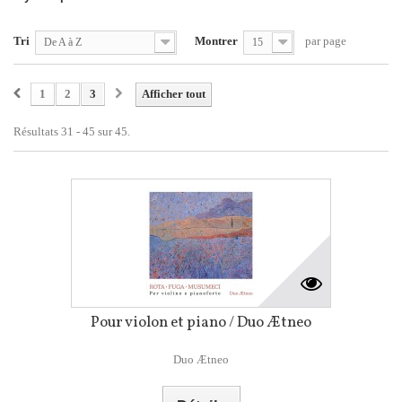
Tri
Montrer
par page
De A à Z
15
1
2
3
Afficher tout
Résultats 31 - 45 sur 45.
Pour violon et piano / Duo Ætneo
Duo Ætneo