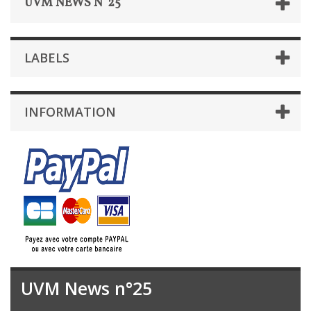
UVM NEWS N°25
LABELS
INFORMATION
UVM News n°25