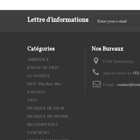
Lettre d'informations
Catégories
Nos Bureaux
AMBIANCE
UVM Distribution
BAISSE DE PRIX
Appelez-nous au
+33 
CLASSIQUE
DVD / Blu-Ray Disc
E-mail :
contact@uvm
ENFANTS
JAZZ
MUSIQUE DE FILM
MUSIQUE DU MONDE
RECOMPENSES
UVM NEWS