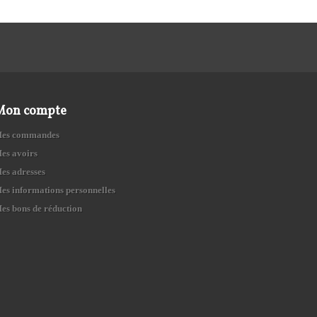
Mon compte
es commandes
es avoirs
es adresses
es informations personnelles
es bons de réduction