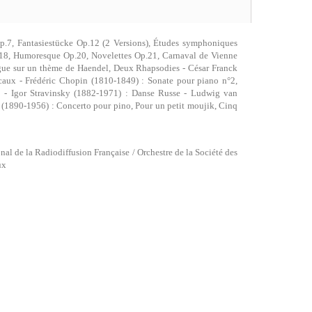
.7, Fantasiestücke Op.12 (2 Versions), Études symphoniques
p.18, Humoresque Op.20, Novelettes Op.21, Carnaval de Vienne
gue sur un thème de Haendel, Deux Rhapsodies - César Franck
aux - Frédéric Chopin (1810-1849) : Sonate pour piano n°2,
°2 - Igor Stravinsky (1882-1971) : Danse Russe - Ludwig van
 (1890-1956) : Concerto pour pino, Pour un petit moujik, Cinq
al de la Radiodiffusion Française / Orchestre de la Société des
ux