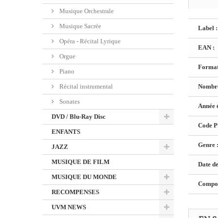
Musique Orchestrale
Musique Sacrée
Label :
Opéra - Récital Lyrique
EAN :
Orgue
Format
Piano
Récital instrumental
Nombre
Sonates
Année é
DVD / Blu-Ray Disc
Code Pr
ENFANTS
Genre 
JAZZ
MUSIQUE DE FILM
Date de
MUSIQUE DU MONDE
Composi
RECOMPENSES
UVM NEWS