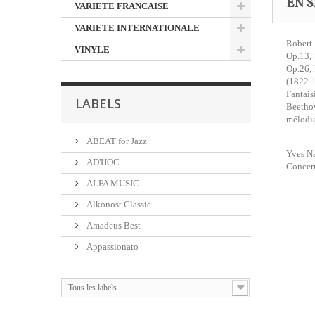
EN S
VARIETE FRANCAISE
VARIETE INTERNATIONALE
Robert
VINYLE
Op.13, 
Op.26, 
(1822-
Fantais
LABELS
Beethov
mélodie
ABEAT for Jazz
Yves Na
AD'HOC
Concert
ALFA MUSIC
Alkonost Classic
Amadeus Best
Appassionato
Tous les labels