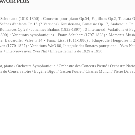
AVOIR PLUS
 Schumann (1810-1856) : Concerto pour piano Op.54, Papillons Op.2, Toccata Op
Scènes d'enfants Op.15 (2 Versions), Kreisleriana, Fantaisie Op.17, Arabesque O
Romances Op.28 - Johannes Brahms (1833-1897) : 3 Intermezzi, Variations et Fu
1890) : Variations symphoniques - Franz Schubert (1797-1828) : Moments Music
ie, Barcarolle, Valse n°14 - Franz Liszt (1811-1886) : Rhapsodie Hongroise n
en (1770-1827) : Variations WoO 80, Intégrale des Sonates pour piano - Yves Nat
s + Interviews avec Yves Nat / Enregistrements de 1929 à 1956
t, piano / Orchestre Symphonique / Orchestre des Concerts Pierné / Orchestre Nation
s du Conservatoire / Eugène Bigot / Gaston Poulet / Charles Munch / Pierre Derva