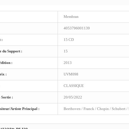
Membran
4053796001139
 :
15 CD
 du Support :
15
dition :
2013
ix :
UVM098
:
CLASSIQUE
 Sortie :
20/05/2022
teur/Artiste Principal :
Beethoven / Franck / Chopin / Schubert 