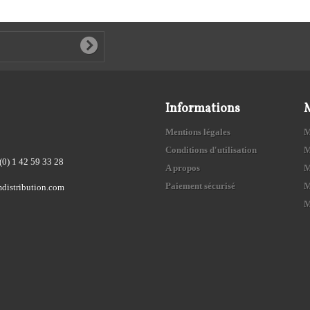
Informations
Mentions légales
M
Conditions d'utilisation
M
(0) 1 42 59 33 28
A propos
M
Paiement sécurisé
M
distribution.com
M