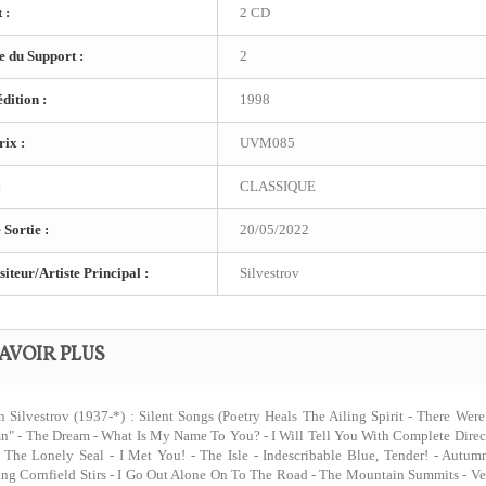
 :
2 CD
 du Support :
2
dition :
1998
ix :
UVM085
:
CLASSIQUE
 Sortie :
20/05/2022
teur/Artiste Principal :
Silvestrov
AVOIR PLUS
n Silvestrov (1937-*) : Silent Songs (Poetry Heals The Ailing Spirit - There W
" - The Dream - What Is My Name To You? - I Will Tell You With Complete Directn
 The Lonely Seal - I Met You! - The Isle - Indescribable Blue, Tender! - Au
ng Cornfield Stirs - I Go Out Alone On To The Road - The Mountain Summits - V