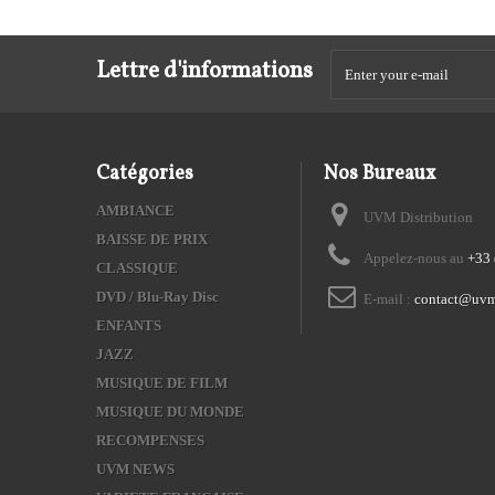
Lettre d'informations
Catégories
Nos Bureaux
AMBIANCE
UVM Distribution
BAISSE DE PRIX
Appelez-nous au
+33 
CLASSIQUE
DVD / Blu-Ray Disc
E-mail :
contact@uvm
ENFANTS
JAZZ
MUSIQUE DE FILM
MUSIQUE DU MONDE
RECOMPENSES
UVM NEWS