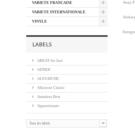
Away Fr
VARIETE FRANCAISE
VARIETE INTERNATIONALE
Aleksey
VINYLE
Enregis
LABELS
ABEAT for Jazz
AD'HOC
ALFA MUSIC
Alkonost Classic
Amadeus Best
Appassionato
Tous les labels