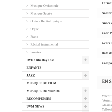
Format
Musique Orchestrale
Nombre
Musique Sacrée
Opéra - Récital Lyrique
Année é
Orgue
Code Pr
Piano
Genre 
Récital instrumental
Sonates
Date de
DVD / Blu-Ray Disc
Composi
ENFANTS
JAZZ
EN S
MUSIQUE DE FILM
MUSIQUE DU MONDE
Valenti
RECOMPENSES
"Autumn
Gleams
UVM NEWS
Yellowi