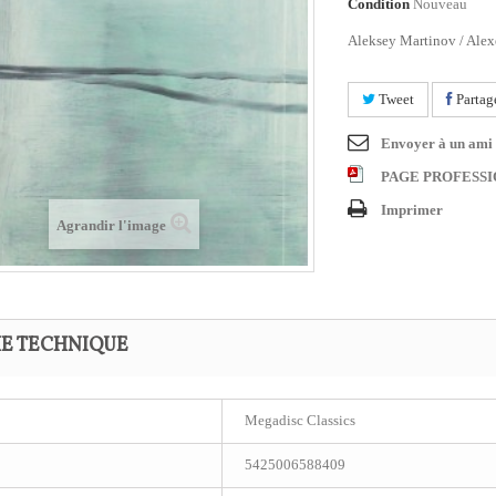
Condition
Nouveau
Aleksey Martinov / Ale
Tweet
Partag
Envoyer à un ami
PAGE PROFESS
Imprimer
Agrandir l'image
HE TECHNIQUE
Megadisc Classics
5425006588409