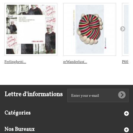
Ferlinghetti...
reWanderlust...
P60LO
Lettre d'informations
Catégories
Nos Bureaux