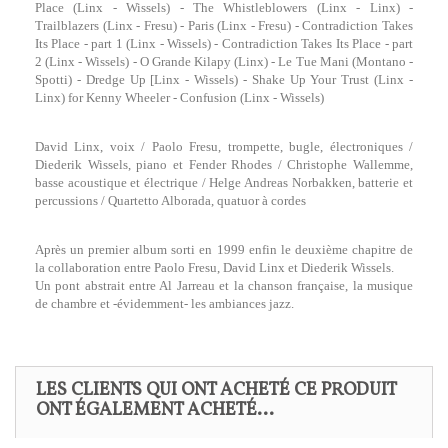
Place (Linx - Wissels) - The Whistleblowers (Linx - Linx) -
Trailblazers (Linx - Fresu) - Paris (Linx - Fresu) - Contradiction Takes
Its Place - part 1 (Linx - Wissels) - Contradiction Takes Its Place - part
2 (Linx - Wissels) - O Grande Kilapy (Linx) - Le Tue Mani (Montano -
Spotti) - Dredge Up [Linx - Wissels) - Shake Up Your Trust (Linx -
Linx) for Kenny Wheeler - Confusion (Linx - Wissels)
David Linx, voix / Paolo Fresu, trompette, bugle, électroniques /
Diederik Wissels, piano et Fender Rhodes / Christophe Wallemme,
basse acoustique et électrique / Helge Andreas Norbakken, batterie et
percussions / Quartetto Alborada, quatuor à cordes
Après un premier album sorti en 1999 enfin le deuxième chapitre de
la collaboration entre Paolo Fresu, David Linx et Diederik Wissels.
Un pont abstrait entre Al Jarreau et la chanson française, la musique
de chambre et -évidemment- les ambiances jazz.
LES CLIENTS QUI ONT ACHETÉ CE PRODUIT
ONT ÉGALEMENT ACHETÉ...