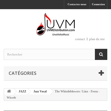
Contactez-nous
Connexion
contact
plan du site
CATÉGORIES
JAZZ
Jazz Vocal
The Whistleblowers / Linx - Fresu -
Wissels