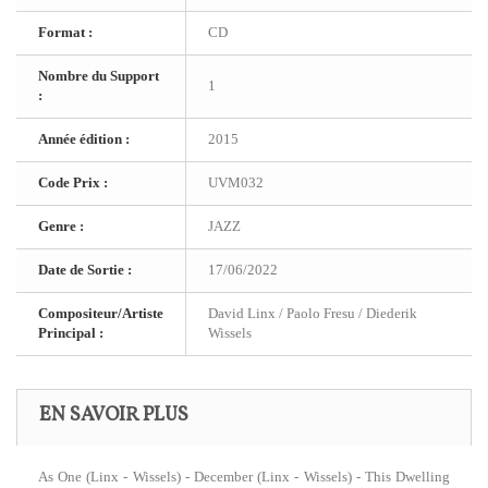
Format :
CD
Nombre du Support
1
:
Année édition :
2015
Code Prix :
UVM032
Genre :
JAZZ
Date de Sortie :
17/06/2022
Compositeur/Artiste
David Linx / Paolo Fresu / Diederik
Principal :
Wissels
EN SAVOIR PLUS
As One (Linx - Wissels) - December (Linx - Wissels) - This Dwelling