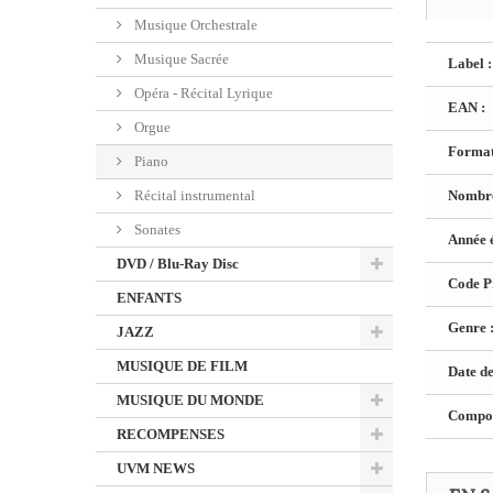
Musique Orchestrale
Musique Sacrée
Label :
Opéra - Récital Lyrique
EAN :
Orgue
Format
Piano
Récital instrumental
Nombre
Sonates
Année é
DVD / Blu-Ray Disc
Code Pr
ENFANTS
Genre 
JAZZ
MUSIQUE DE FILM
Date de
MUSIQUE DU MONDE
Composi
RECOMPENSES
UVM NEWS