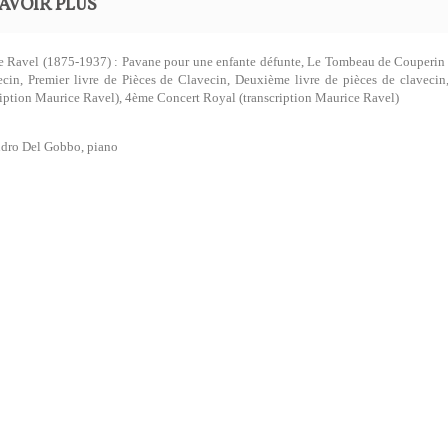
AVOIR PLUS
 Ravel (1875-1937) : Pavane pour une enfante défunte, Le Tombeau de Couperin - 
ecin, Premier livre de Pièces de Clavecin, Deuxième livre de pièces de claveci
ription Maurice Ravel), 4ème Concert Royal (transcription Maurice Ravel)
ndro Del Gobbo, piano