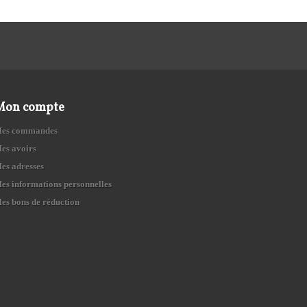
Mon compte
es commandes
es avoirs
es adresses
es informations personnelles
es bons de réduction