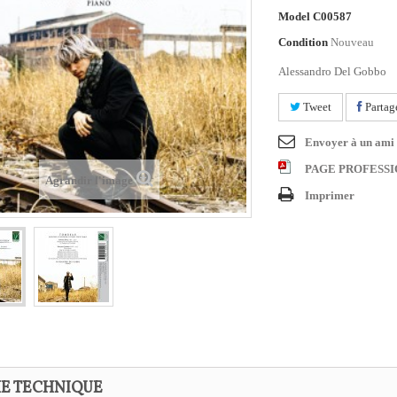
Model
C00587
Condition
Nouveau
Alessandro Del Gobbo
Tweet
Partag
Envoyer à un ami
PAGE PROFESS
Agrandir l'image
Imprimer
HE TECHNIQUE