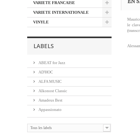
EN S
VARIETE FRANCAISE
VARIETE INTERNATIONALE
Maurice
VINYLE
le clav
(transc
LABELS
Alessa
ABEAT for Jazz
AD'HOC
ALFA MUSIC
Alkonost Classic
Amadeus Best
Appassionato
Tous les labels