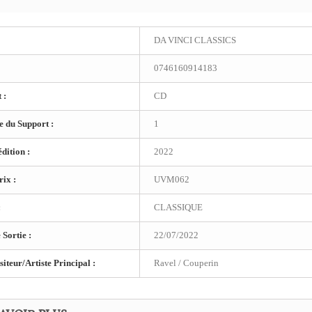
DA VINCI CLASSICS
0746160914183
 :
CD
 du Support :
1
dition :
2022
ix :
UVM062
:
CLASSIQUE
 Sortie :
22/07/2022
teur/Artiste Principal :
Ravel / Couperin