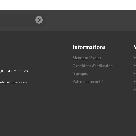
Informations
Mentions légales
M
Conditions d'utilisation
M
(0) 1 42 59 33 28
A propos
M
Paiement sécurisé
M
distribution.com
M