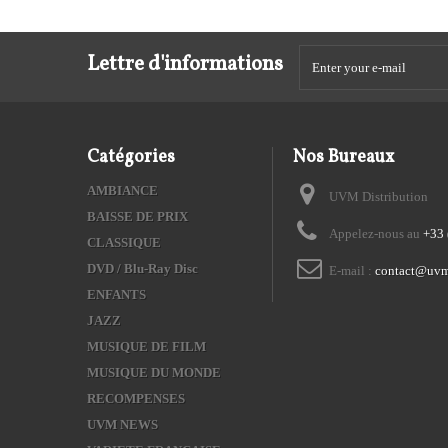
Lettre d'informations
Catégories
Nos Bureaux
AMBIANCE
UVM Distribution
BAISSE DE PRIX
Appelez-nous au
+33 
CLASSIQUE
DVD / Blu-Ray Disc
E-mail :
contact@uvm
ENFANTS
JAZZ
MUSIQUE DE FILM
MUSIQUE DU MONDE
RECOMPENSES
UVM NEWS