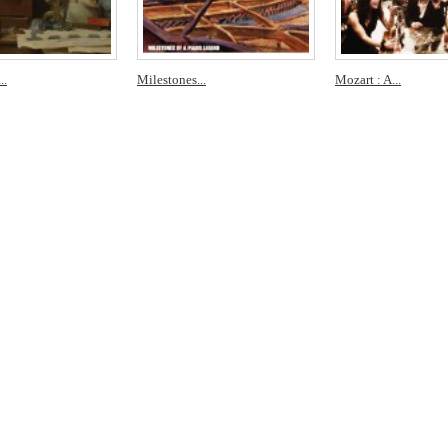
..
Milestones...
Mozart : A...