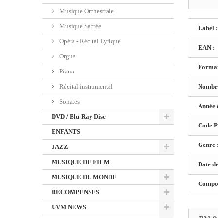
Musique Orchestrale
Musique Sacrée
Label :
Opéra - Récital Lyrique
EAN :
Orgue
Format
Piano
Récital instrumental
Nombre
Sonates
Année é
DVD / Blu-Ray Disc
Code Pr
ENFANTS
Genre 
JAZZ
MUSIQUE DE FILM
Date de
MUSIQUE DU MONDE
Composi
RECOMPENSES
UVM NEWS