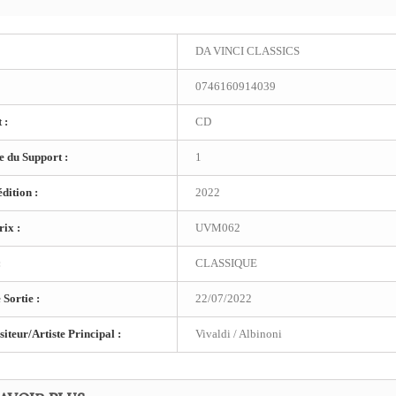
DA VINCI CLASSICS
0746160914039
 :
CD
 du Support :
1
dition :
2022
ix :
UVM062
:
CLASSIQUE
 Sortie :
22/07/2022
teur/Artiste Principal :
Vivaldi / Albinoni