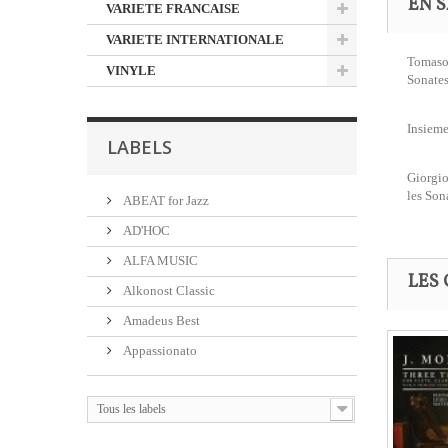
EN S
VARIETE FRANCAISE
VARIETE INTERNATIONALE
Tomaso 
VINYLE
Sonates
Insieme
LABELS
Giorgio
les Son
ABEAT for Jazz
AD'HOC
ALFA MUSIC
LES 
Alkonost Classic
Amadeus Best
Appassionato
Tous les labels