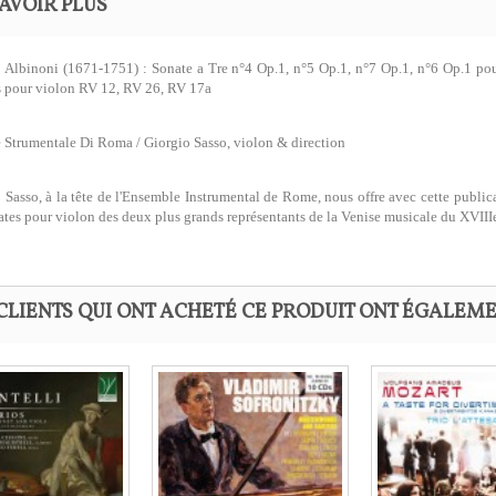
AVOIR PLUS
Albinoni (1671-1751) : Sonate a Tre n°4 Op.1, n°5 Op.1, n°7 Op.1, n°6 Op.1 pour
 pour violon RV 12, RV 26, RV 17a
 Strumentale Di Roma / Giorgio Sasso, violon & direction
 Sasso, à la tête de l'Ensemble Instrumental de Rome, nous offre avec cette publica
ates pour violon des deux plus grands représentants de la Venise musicale du XVIII
CLIENTS QUI ONT ACHETÉ CE PRODUIT ONT ÉGALEME