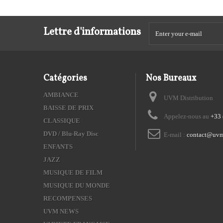
Lettre d'informations
Catégories
Nos Bureaux
AMBIANCE
UVM Distribution
BAISSE DE PRIX
Appelez-nous au
+33 
CLASSIQUE
DVD / Blu-Ray Disc
E-mail :
contact@uvm
ENFANTS
JAZZ
MUSIQUE DE FILM
MUSIQUE DU MONDE
RECOMPENSES
UVM NEWS