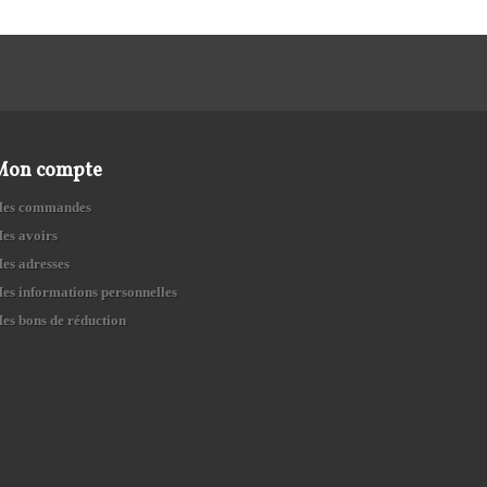
Mon compte
es commandes
es avoirs
es adresses
es informations personnelles
es bons de réduction