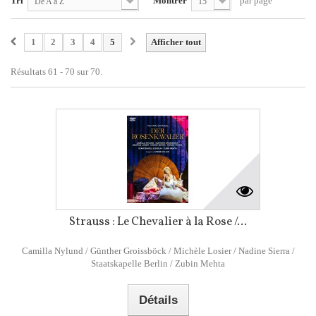
Tri
Montrer
par page
De A à Z
15
1
2
3
4
5
Afficher tout
Résultats 61 - 70 sur 70.
Strauss : Le Chevalier à la Rose /...
Camilla Nylund / Günther Groissböck / Michèle Losier / Nadine Sierra /
Staatskapelle Berlin / Zubin Mehta
Détails