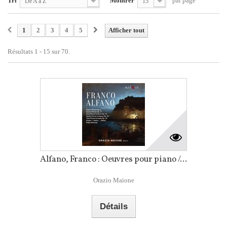
Tri
Montrer
par page
De A à Z
15
1
2
3
4
5
Afficher tout
Résultats 1 - 15 sur 70.
Alfano, Franco : Oeuvres pour piano /...
Orazio Maione
Détails