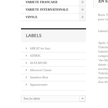
EN S
VARIETE FRANCAISE
VARIETE INTERNATIONALE
Boris T
VINYLE
pour vi
Gabriel
LABELS
Après l
Tishche
ABEAT for Jazz
Gabriel
AD'HOC
composi
"des Bu
ALFA MUSIC
datant 
soviéti
Alkonost Classic
Tishche
Amadeus Best
injecte
d'un rê
Appassionato
Tous les labels