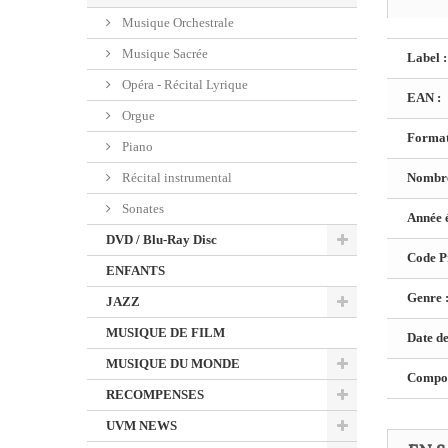
Musique Orchestrale
Musique Sacrée
Label :
Opéra - Récital Lyrique
EAN :
Orgue
Format
Piano
Récital instrumental
Nombre
Sonates
Année é
DVD / Blu-Ray Disc
Code Pr
ENFANTS
Genre 
JAZZ
MUSIQUE DE FILM
Date de
MUSIQUE DU MONDE
Composi
RECOMPENSES
UVM NEWS