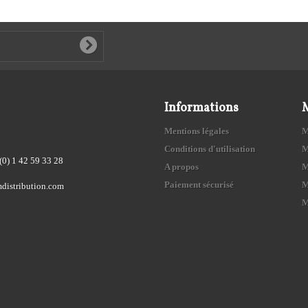
Informations
Mentions légales
M
Conditions d'utilisation
M
(0) 1 42 59 33 28
A propos
M
Paiement sécurisé
M
distribution.com
M