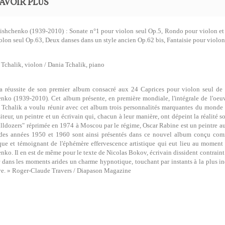
AVOIR PLUS
ishchenko (1939-2010) : Sonate n°1 pour violon seul Op.5, Rondo pour violon et 
olon seul Op.63, Deux danses dans un style ancien Op.62 bis, Fantaisie pour violo
 Tchalik, violon / Dania Tchalik, piano
a réussite de son premier album consacré aux 24 Caprices pour violon seul de 
nko (1939-2010). Cet album présente, en première mondiale, l'intégrale de l'oeu
 Tchalik a voulu réunir avec cet album trois personnalités marquantes du monde in
teur, un peintre et un écrivain qui, chacun à leur manière, ont dépeint la réalité s
lldozers" réprimée en 1974 à Moscou par le régime, Oscar Rabine est un peintre a
des années 1950 et 1960 sont ainsi présentés dans ce nouvel album conçu comme
que et témoignant de l'éphémère effervescence artistique qui eut lieu au moment 
nko. Il en est de même pour le texte de Nicolas Bokov, écrivain dissident contraint 
r dans les moments arides un charme hypnotique, touchant par instants à la plus ind
ve. » Roger-Claude Travers / Diapason Magazine