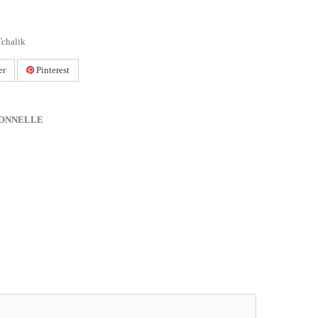
Tchalik
er
Pinterest
IONNELLE