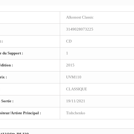
Alkonost Classic
3149028073225
 :
CD
 du Support :
1
dition :
2015
ix :
UVM110
:
CLASSIQUE
 Sortie :
19/11/2021
teur/Artiste Principal :
Tishchenko