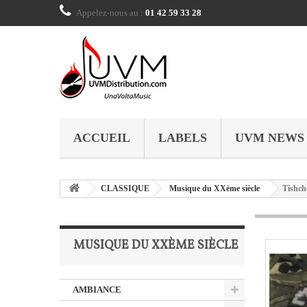
Appelez-nous au :
01 42 59 33 28
ACCUEIL
LABELS
UVM NEWS
CLASSIQUE
Musique du XXème siècle
Tishch
MUSIQUE DU XXÈME SIÈCLE
AMBIANCE