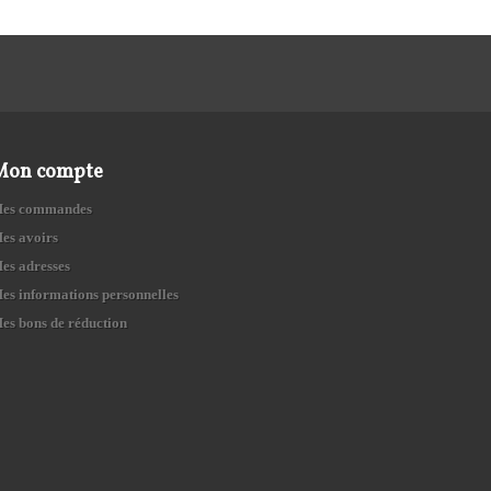
Mon compte
es commandes
es avoirs
es adresses
es informations personnelles
es bons de réduction