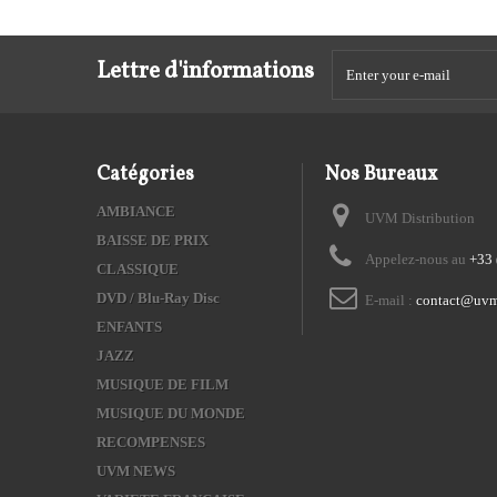
Lettre d'informations
Catégories
Nos Bureaux
AMBIANCE
UVM Distribution
BAISSE DE PRIX
Appelez-nous au
+33 
CLASSIQUE
DVD / Blu-Ray Disc
E-mail :
contact@uvm
ENFANTS
JAZZ
MUSIQUE DE FILM
MUSIQUE DU MONDE
RECOMPENSES
UVM NEWS