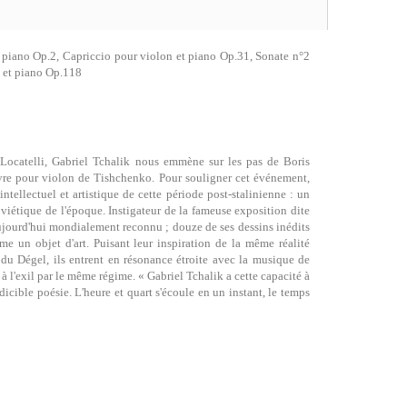
piano Op.2, Capriccio pour violon et piano Op.31, Sonate n°2
n et piano Op.118
Locatelli, Gabriel Tchalik nous emmène sur les pas de Boris
vre pour violon de Tishchenko. Pour souligner cet événement,
tellectuel et artistique de cette période post-stalinienne : un
oviétique de l'époque. Instigateur de la fameuse exposition dite
ujourd'hui mondialement reconnu ; douze de ses dessins inédits
 un objet d'art. Puisant leur inspiration de la même réalité
du Dégel, ils entrent en résonance étroite avec la musique de
à l'exil par le même régime. « Gabriel Tchalik a cette capacité à
icible poésie. L'heure et quart s'écoule en un instant, le temps