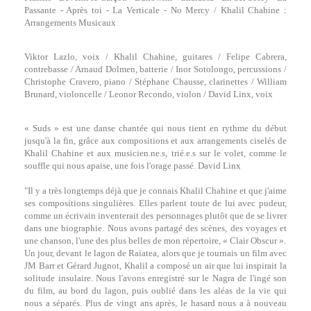
Passante - Après toi - La Verticale - No Mercy / Khalil Chahine :
Arrangements Musicaux
Viktor Lazlo, voix / Khalil Chahine, guitares / Felipe Cabrera,
contrebasse / Arnaud Dolmen, batterie / Inor Sotolongo, percussions /
Christophe Cravero, piano / Stéphane Chausse, clarinettes / William
Brunard, violoncelle / Leonor Recondo, violon / David Linx, voix
« Suds » est une danse chantée qui nous tient en rythme du début
jusqu'à la fin, grâce aux compositions et aux arrangements ciselés de
Khalil Chahine et aux musicien.ne.s, trié.e.s sur le volet, comme le
souffle qui nous apaise, une fois l'orage passé. David Linx
"Il y a très longtemps déjà que je connais Khalil Chahine et que j'aime
ses compositions singulières. Elles parlent toute de lui avec pudeur,
comme un écrivain inventerait des personnages plutôt que de se livrer
dans une biographie. Nous avons partagé des scènes, des voyages et
une chanson, l'une des plus belles de mon répertoire, « Clair Obscur ».
Un jour, devant le lagon de Raïatea, alors que je tournais un film avec
JM Barr et Gérard Jugnot, Khalil a composé un air que lui inspirait la
solitude insulaire. Nous l'avons enregistré sur le Nagra de l'ingé son
du film, au bord du lagon, puis oublié dans les aléas de la vie qui
nous a séparés. Plus de vingt ans après, le hasard nous a à nouveau