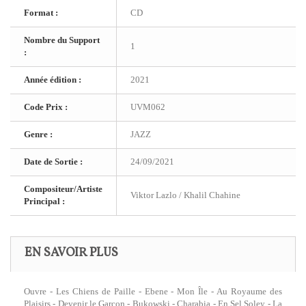
Format :
CD
Nombre du Support
1
:
Année édition :
2021
Code Prix :
UVM062
Genre :
JAZZ
Date de Sortie :
24/09/2021
Compositeur/Artiste
Viktor Lazlo / Khalil Chahine
Principal :
EN SAVOIR PLUS
Ouvre - Les Chiens de Paille - Ebene - Mon Île - Au Royaume des
Plaisirs - Devenir le Garçon - Bukowski - Charabia - En Sel Soley - La