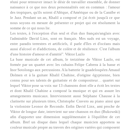
réuni pour retrouver intact le désir de travailler ensemble, de donner
naissance à ce que nos deux personnalités ont en commun : l'amour
des tropiques, qu'ils soient d'Afrique, d'Amérique ou de la Caraïbe et
le Jazz. Pendant un an, Khalil a composé et j'ai écrit jusqu'à ce que
nous soyons en mesure de présenter ce projet qui est résolument la
somme de ce qui nous lie.
Les textes, à l'exception d'un seul et d'un duo français/anglais avec
l'admirable David Linx, sont en français. Mes suds est un voyage,
entre paradis terrestres et artificiels, il parle d'îles et d'océans mais
aussi d'alcool et d'addictions, de colère et de résilience. C'est l'album
d'une histoire d'amour et d'amitié". Viktor Lazlo
La base musicale de cet album, le treizième de Viktor Lazlo, est
formée par un quartet avec les cubains Felipe Cabrera à la basse et
Inor Sotolongo aux percussions. A la batterie le guadeloupéen Arnaud
Dolmen et à la guitare Khalil Chahine, d'origine égyptienne, bien
connu pour ses talents de guitariste et de compositeur… quartet sur
lequel Viktor pose sa voix sur 13 chansons dont elle a écrit les textes
et dont Khalil Chahine a composé la musique et qui en assure les
arrangements musicaux. Interviennent aussi Stéphane Chausse à la
clarinette sur plusieurs titres, Christophe Cravero au piano ainsi que
la violoniste Leonor de Recondo. Enfin David Linx, ami proche de
Viktor de longue date, intervient sur une chanson en duo (Bukowski)
afin d'apporter une dimension supplémentaire à l'équilibre de cet
album. Bref un disque dans lequel chaque musicien apportera sa
couleur musicale propre au travers des origines variées qui composent