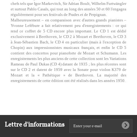
chefs tels que Igor Markevitch, Sir Adrian Boult, Wilhelm Furtwängler
et surtout Pablo Casals, qui tout au long des années 50 et 60 l'engagea
régulièrement pour ses festivals de Prades et de Perpignan.
Malheureusement – ​​en comparaison avec d'autres grands pianistes –
Yvonne Lefébure a fait relativement peu d'enregistrements : ce qui
rend ce coffret de 5 CD encore plus important. Le CD 1 est dédié
exclusivement à Beethoven, le CD 2 à Mozart et Beethoven, le CD 3
à Jean-Sébastien Bach, le CD 4 en particulier (mais à l'exception de
Chopin) aux impressionnistes musicaux français, et enfin le CD 5
contient des concertos pour pianoforte de Mozart et Schumann. Les
enregistrements les plus anciens de cette collection sont les Variations
Rameau de Paul Dukas (CD 4) datant de 1935 ; les plus récentes sont
sur le CD 2 et datent de 1959 avec la Sonate pour violon K379 de
Mozart et la « Pathétique » de Beethoven. La majorité des
enregistrements de cette édition ont été réalisés dans les années 1950.
Lettre d'informations