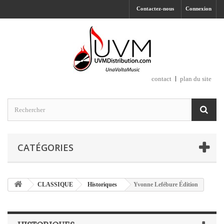
Contactez-nous
Connexion
contact
plan du site
CATÉGORIES
CLASSIQUE
Historiques
Yvonne Lefébure Édition