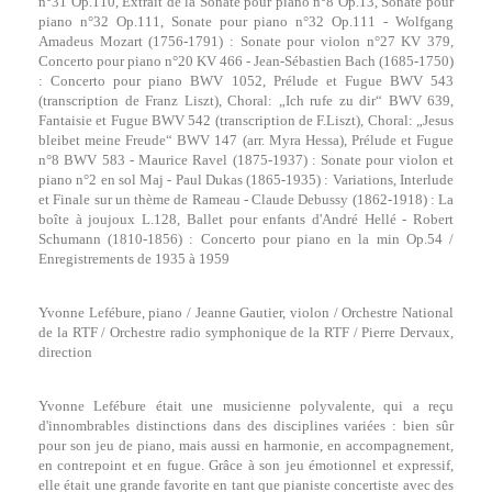
n°31 Op.110, Extrait de la Sonate pour piano n°8 Op.13, Sonate pour
piano n°32 Op.111, Sonate pour piano n°32 Op.111 - Wolfgang
Amadeus Mozart (1756-1791) : Sonate pour violon n°27 KV 379,
Concerto pour piano n°20 KV 466 - Jean-Sébastien Bach (1685-1750)
: Concerto pour piano BWV 1052, Prélude et Fugue BWV 543
(transcription de Franz Liszt), Choral: „Ich rufe zu dir“ BWV 639,
Fantaisie et Fugue BWV 542 (transcription de F.Liszt), Choral: „Jesus
bleibet meine Freude“ BWV 147 (arr. Myra Hessa), Prélude et Fugue
n°8 BWV 583 - Maurice Ravel (1875-1937) : Sonate pour violon et
piano n°2 en sol Maj - Paul Dukas (1865-1935) : Variations, Interlude
et Finale sur un thème de Rameau - Claude Debussy (1862-1918) : La
boîte à joujoux L.128, Ballet pour enfants d'André Hellé - Robert
Schumann (1810-1856) : Concerto pour piano en la min Op.54 /
Enregistrements de 1935 à 1959
Yvonne Lefébure, piano / Jeanne Gautier, violon / Orchestre National
de la RTF / Orchestre radio symphonique de la RTF / Pierre Dervaux,
direction
Yvonne Lefébure était une musicienne polyvalente, qui a reçu
d'innombrables distinctions dans des disciplines variées : bien sûr
pour son jeu de piano, mais aussi en harmonie, en accompagnement,
en contrepoint et en fugue. Grâce à son jeu émotionnel et expressif,
elle était une grande favorite en tant que pianiste concertiste avec des