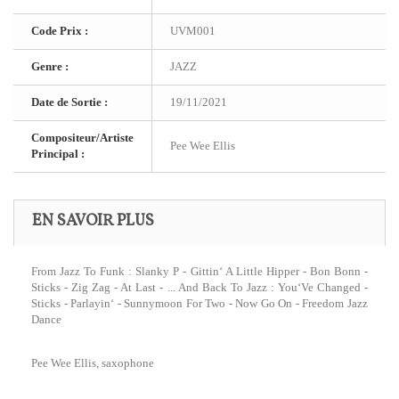
Code Prix :
UVM001
Genre :
JAZZ
Date de Sortie :
19/11/2021
Compositeur/Artiste
Pee Wee Ellis
Principal :
EN SAVOIR PLUS
From Jazz To Funk : Slanky P - Gittin‘ A Little Hipper - Bon Bonn -
Sticks - Zig Zag - At Last - ... And Back To Jazz : You‘Ve Changed -
Sticks - Parlayin‘ - Sunnymoon For Two - Now Go On - Freedom Jazz
Dance
Pee Wee Ellis, saxophone