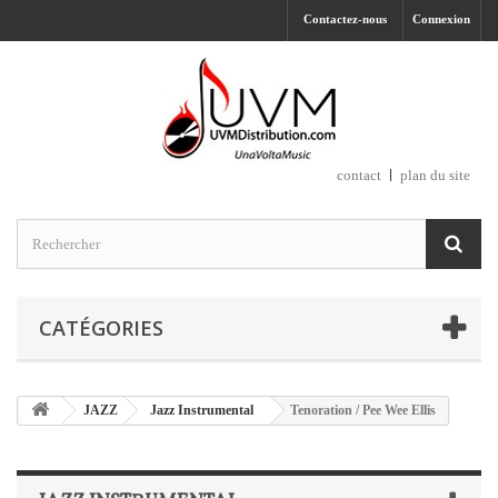
Contactez-nous
Connexion
contact
plan du site
CATÉGORIES
JAZZ
Jazz Instrumental
Tenoration / Pee Wee Ellis