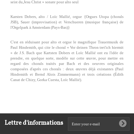
seist du,Jesu Christ » sonate pour alto seul
Karsten Dobers, alto / Loïc Mallié, orgue {Orgues Utopa (chorals
JSB), Sauer (improvisation) et Verschueren (musique française) de
l'Orgelpark à Amsterdam (Pays-Bas)}
C'est en réduisant pour alto et orgue le magnifique Trauermusik de
Paul Hindemith, qui cite le choral « Vor deinen Thron tret'ich hiermit
» de J.S. Bach que Kartsten Dobers et Loïc Mallié ont eu l'idée de
prendre, en quelque sorte, modèle sur cette œuvre, pour mettre en
regard des chorals traités par Bach et des oeuvres originales
composées d'après ces chorals : deux œuvres déjà existantes (Paul
Hindemith et Bernd Alois Zimmermann) et trois créations (Édith
Canat de Chizy, Gorka Cuesta, Loïc Mallié).
Lettre d'informations