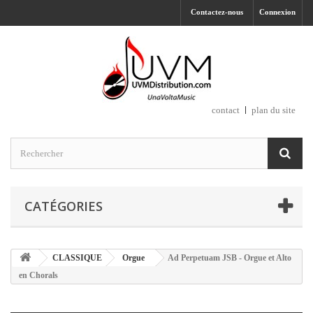
Contactez-nous
Connexion
contact
plan du site
CATÉGORIES
CLASSIQUE
Orgue
Ad Perpetuam JSB - Orgue et Alto
en Chorals