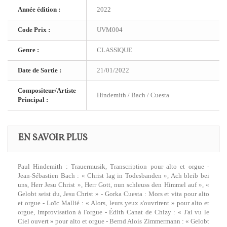
Année édition :
2022
Code Prix :
UVM004
Genre :
CLASSIQUE
Date de Sortie :
21/01/2022
Compositeur/Artiste
Hindemith / Bach / Cuesta
Principal :
EN SAVOIR PLUS
Paul Hindemith : Trauermusik, Transcription pour alto et orgue -
Jean-Sébastien Bach : « Christ lag in Todesbanden », Ach bleib bei
uns, Herr Jesu Christ », Herr Gott, nun schleuss den Himmel auf », «
Gelobt seist du, Jesu Christ » - Gorka Cuesta : Mors et vita pour alto
et orgue - Loïc Mallié : « Alors, leurs yeux s'ouvrirent » pour alto et
orgue, Improvisation à l'orgue - Édith Canat de Chizy : « J'ai vu le
Ciel ouvert » pour alto et orgue - Bernd Alois Zimmermann : « Gelobt