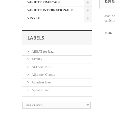
EN S
VARIETE FRANCAISE
VARIETE INTERNATIONALE
Jean-Sé
VINYLE
catéchi
Matteo 
LABELS
ABEAT for Jazz
AD'HOC
ALFA MUSIC
Alkonost Classic
Amadeus Best
Appassionato
Tous les labels