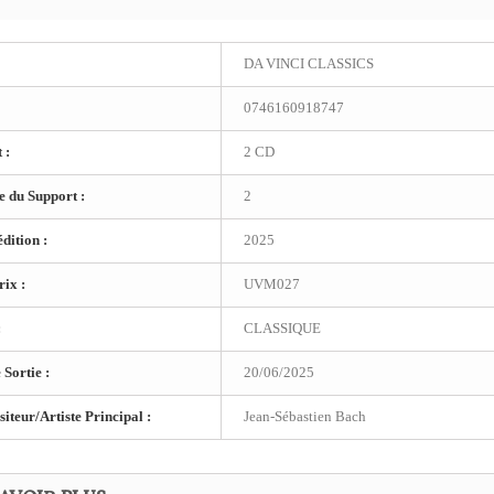
DA VINCI CLASSICS
0746160918747
 :
2 CD
 du Support :
2
dition :
2025
ix :
UVM027
:
CLASSIQUE
 Sortie :
20/06/2025
teur/Artiste Principal :
Jean-Sébastien Bach