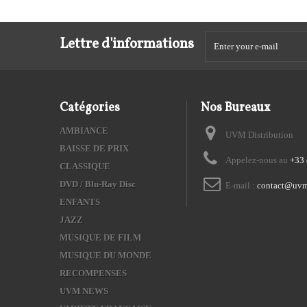
Lettre d'informations
Catégories
Nos Bureaux
AMBIANCE
UVM Distribution
BAISSE DE PRIX
Appelez-nous au
+33 
CLASSIQUE
DVD / Blu-Ray Disc
E-mail :
contact@uvm
ENFANTS
JAZZ
MUSIQUE DE FILM
MUSIQUE DU MONDE
RECOMPENSES
UVM NEWS