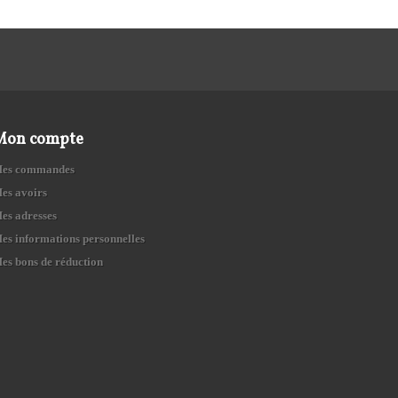
Mon compte
es commandes
es avoirs
es adresses
es informations personnelles
es bons de réduction