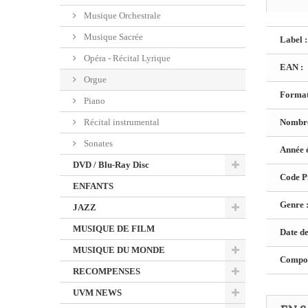
Musique Orchestrale
Musique Sacrée
Label :
Opéra - Récital Lyrique
EAN :
Orgue
Format
Piano
Récital instrumental
Nombre
Sonates
Année é
DVD / Blu-Ray Disc
Code Pr
ENFANTS
Genre 
JAZZ
MUSIQUE DE FILM
Date de
MUSIQUE DU MONDE
Composi
RECOMPENSES
UVM NEWS