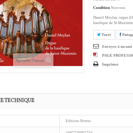
Condition
Nouveau
Daniel Meylan, orgue (Or
basilique de St-Maximin
Tweet
Partag
Envoyer à un ami
PAGE PROFESS
Agrandir l'image
Imprimer
HE TECHNIQUE
Editions Hortus
3487720001734