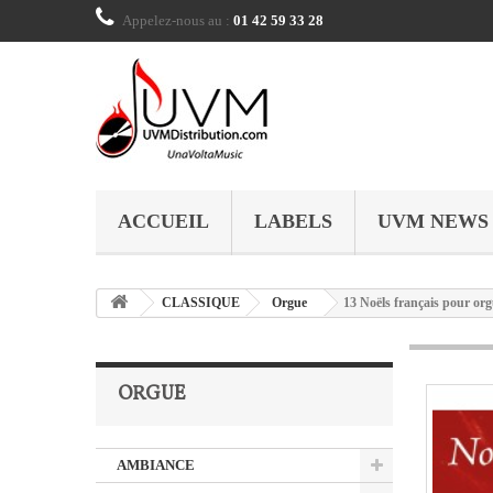
Appelez-nous au :
01 42 59 33 28
ACCUEIL
LABELS
UVM NEWS
CLASSIQUE
Orgue
13 Noëls français pour org
ORGUE
AMBIANCE