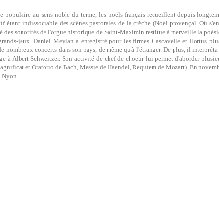
 populaire au sens noble du terme, les noëls français recueillent depuis longtemps
tif étant indissociable des scènes pastorales de la crèche (Noël provençal, Où s'en
té des sonorités de l'orgue historique de Saint-Maximin restitue à merveille la poésie
grands-jeux. Daniel Meylan a enregistré pour les firmes Cascavelle et Hortus plusie
e nombreux concerts dans son pays, de même qu'à l'étranger. De plus, il interpréta e
 à Albert Schweitzer. Son activité de chef de choeur lui permet d'aborder plusie
agnificat et Oratorio de Bach, Messie de Haendel, Requiem de Mozart). En novembre
e Nyon.