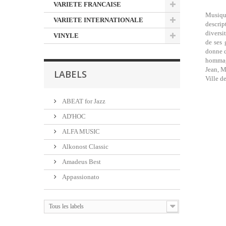
VARIETE FRANCAISE
Musique
VARIETE INTERNATIONALE
descrip
diversi
VINYLE
de ses 
donne d
hommage
Jean, M
LABELS
Ville d
ABEAT for Jazz
AD'HOC
ALFA MUSIC
Alkonost Classic
Amadeus Best
Appassionato
Tous les labels