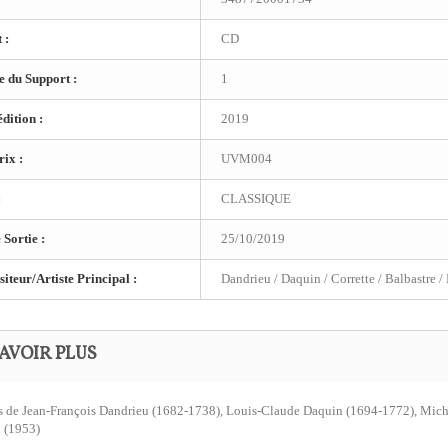
 :
CD
 du Support :
1
dition :
2019
ix :
UVM004
:
CLASSIQUE
 Sortie :
25/10/2019
teur/Artiste Principal :
Dandrieu / Daquin / Corrette / Balbastre 
AVOIR PLUS
 de Jean-François Dandrieu (1682-1738), Louis-Claude Daquin (1694-1772), Miche
 (1953)