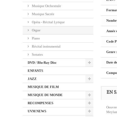
Musique Orchestrale
Format
Musique Sacrée
Nombre
Opéra - Récital Lyrique
Orgue
Année é
Piano
Code Pr
Récital instrumental
Genre 
Sonates
Date de
DVD / Blu-Ray Disc
ENFANTS
Composi
JAZZ
MUSIQUE DE FILM
EN S
MUSIQUE DU MONDE
RECOMPENSES
Oeuvres
UVM NEWS
Meylan