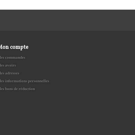
Mon compte
es commandes
es avoirs
es adresses
es informations personnelles
es bons de réduction