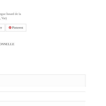
gue Isnard de la
, Var)
er
Pinterest
IONNELLE