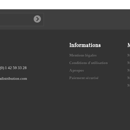
Informations
Mentions légales
M
Conditions d'utilisation
M
(0) 1 42 59 33 28
A propos
M
Paiement sécurisé
M
distribution.com
M