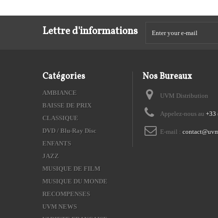
Lettre d'informations
Catégories
Nos Bureaux
AMBIANCE
UVM Distribution
BAISSE DE PRIX
Appelez-nous au
+33 
CLASSIQUE
DVD / Blu-Ray Disc
E-mail :
contact@uvm
ENFANTS
JAZZ
MUSIQUE DE FILM
MUSIQUE DU MONDE
RECOMPENSES
UVM NEWS