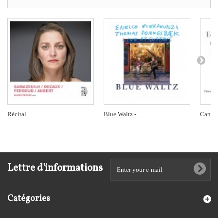
Récital...
Blue Waltz -...
Canat d
Lettre d'informations
Catégories