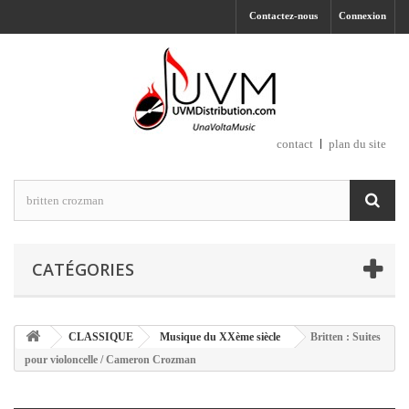
Contactez-nous
Connexion
contact
plan du site
CATÉGORIES
CLASSIQUE
Musique du XXème siècle
Britten : Suites
pour violoncelle / Cameron Crozman