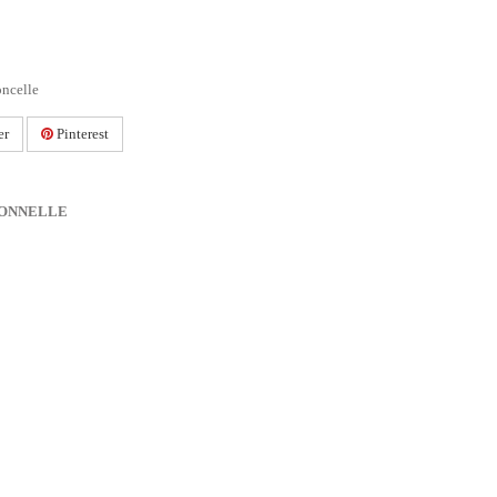
ncelle
er
Pinterest
IONNELLE