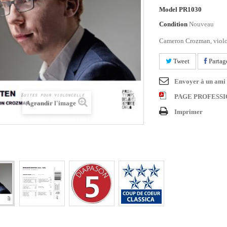
Model
PR1030
Condition
Nouveau
Cameron Crozman, violo
Tweet
Partag
Envoyer à un ami
PAGE PROFESS
Agrandir l'image
Imprimer