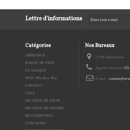
Lettre d'informations
Catégories
Nos Bureaux
AMBIANCE
UVM Distribution
BAISSE DE PRIX
Appelez-nous au
+33 
CLASSIQUE
DVD / Blu-Ray Disc
E-mail :
contact@uvm
ENFANTS
JAZZ
MUSIQUE DE FILM
MUSIQUE DU MONDE
RECOMPENSES
UVM NEWS