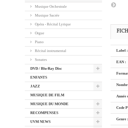
Musique Orchestrale
Musique Sacrée
Opéra - Récital Lyrique
FIC
Orgue
Piano
Label :
Récital instrumental
Sonates
EAN :
DVD / Blu-Ray Disc
Format
ENFANTS
Nombre
JAZZ
MUSIQUE DE FILM
Année é
MUSIQUE DU MONDE
Code Pr
RECOMPENSES
Genre 
UVM NEWS