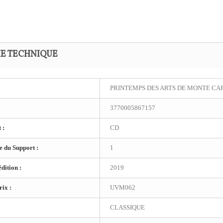
HE TECHNIQUE
PRINTEMPS DES ARTS DE MONTE CA
3770005867157
 :
CD
 du Support :
1
dition :
2019
ix :
UVM062
:
CLASSIQUE