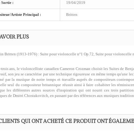
 Sortie :
19/04/2019
teur/Artiste Principal :
Britten
AVOIR PLUS
n Britten (1913-1976) : Suite pour violoncelle n°1 Op.72, Suite pour violoncelle 
-trois ans, le violoncelliste canadien Cameron Crozman choisit les Suites de Benj
essif, son jeu se caractérise par une technique rigoureuse en même temps qu'une lectu
né par la musique de notre temps et travaille auprès de compositeurs contempora
elle seul du compositeur britannique réussit ainsi à faire cohabiter les réminis
ue les différentes autres sources d'inspiration qui ont nourri ces trois partiti
iques de Dmitri Chostakovitch, en passant par des références aux musiques traditionn
CLIENTS QUI ONT ACHETÉ CE PRODUIT ONT ÉGALEME