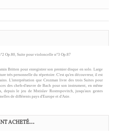
n°2 Op.80, Suite pour violoncelle n°3 Op.87
amin Britten pour enregistrer son premier disque en solo. Large
re très personnelle du répertoire. C'est qu'en découvreur, il est
ins. L'interprétation que Crozman livre des trois Suites pour
cences des chefs-d'œuvre de Bach pour son instrument, en même
ons, depuis le jeu de Mstislav Rostropovitch, jusqu'aux gestes
elles de différents pays d'Europe et d'Asie.
NT ACHETÉ...