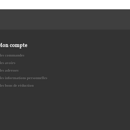
Mon compte
es commandes
es avoirs
es adresses
es informations personnelles
es bons de réduction