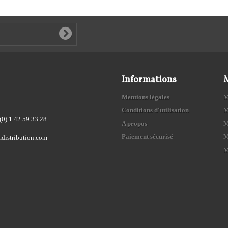
Informations
Mentions légales
M
Conditions d'utilisation
M
(0) 1 42 59 33 28
A propos
M
Paiement sécurisé
M
distribution.com
M