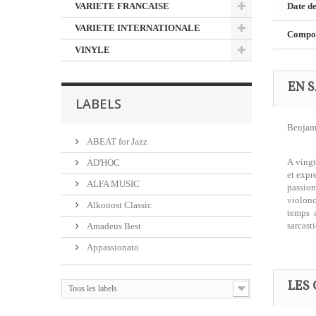
VARIETE FRANCAISE
Date de
VARIETE INTERNATIONALE
Composi
VINYLE
EN S
LABELS
Benjami
ABEAT for Jazz
A vingt
AD'HOC
et expr
ALFA MUSIC
passion
violonc
Alkonost Classic
temps q
sarcast
Amadeus Best
Appassionato
LES 
Tous les labels