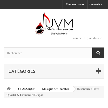
Contactez-nous
Connexion
contact
plan du site
CATÉGORIES
CLASSIQUE
Musique de Chambre
Resonance / Piatti
Quartet & Emmanuel Despax