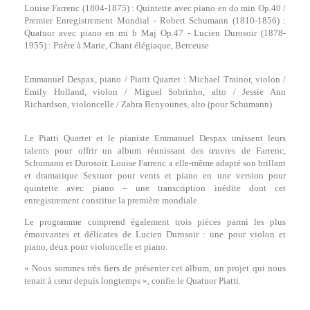
Louise Farrenc (1804-1875) : Quintette avec piano en do min Op.40 /
Premier Enregistrement Mondial - Robert Schumann (1810-1856) :
Quatuor avec piano en mi b Maj Op.47 - Lucien Durosoir (1878-
1955) : Prière à Marie, Chant élégiaque, Berceuse
Emmanuel Despax, piano / Piatti Quartet : Michael Trainor, violon /
Emily Holland, violon / Miguel Sobrinho, alto / Jessie Ann
Richardson, violoncelle / Zahra Benyounes, alto (pour Schumann)
Le Piatti Quartet et le pianiste Emmanuel Despax unissent leurs
talents pour offrir un album réunissant des œuvres de Farrenc,
Schumann et Durosoir. Louise Farrenc a elle-même adapté son brillant
et dramatique Sextuor pour vents et piano en une version pour
quintette avec piano – une transcription inédite dont cet
enregistrement constitue la première mondiale.
Le programme comprend également trois pièces parmi les plus
émouvantes et délicates de Lucien Durosoir : une pour violon et
piano, deux pour violoncelle et piano.
« Nous sommes très fiers de présenter cet album, un projet qui nous
tenait à cœur depuis longtemps », confie le Quatuor Piatti.