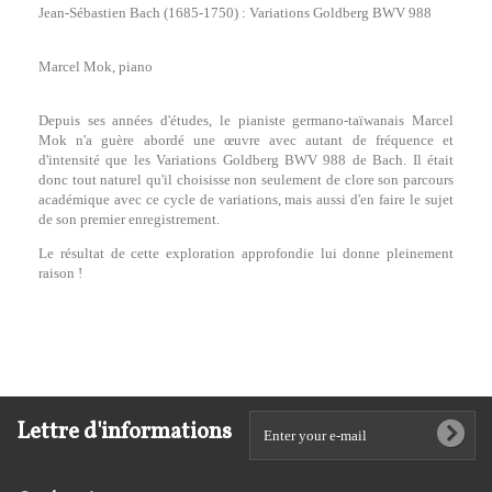
Jean-Sébastien Bach (1685-1750) : Variations Goldberg BWV 988
Marcel Mok, piano
Depuis ses années d'études, le pianiste germano-taïwanais Marcel
Mok n'a guère abordé une œuvre avec autant de fréquence et
d'intensité que les Variations Goldberg BWV 988 de Bach. Il était
donc tout naturel qu'il choisisse non seulement de clore son parcours
académique avec ce cycle de variations, mais aussi d'en faire le sujet
de son premier enregistrement.
Le résultat de cette exploration approfondie lui donne pleinement
raison !
Lettre d'informations