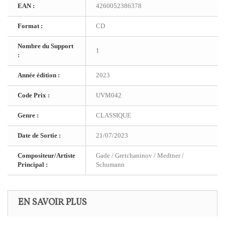
EAN :
4260052386378
Format :
CD
Nombre du Support
1
:
Année édition :
2023
Code Prix :
UVM042
Genre :
CLASSIQUE
Date de Sortie :
21/07/2023
Compositeur/Artiste
Gade / Gretchaninov / Medtner /
Principal :
Schumann
EN SAVOIR PLUS