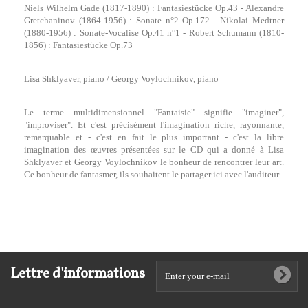
Niels Wilhelm Gade (1817-1890) : Fantasiestücke Op.43 - Alexandre
Gretchaninov (1864-1956) : Sonate n°2 Op.172 - Nikolai Medtner
(1880-1956) : Sonate-Vocalise Op.41 n°1 - Robert Schumann (1810-
1856) : Fantasiestücke Op.73
Lisa Shklyaver, piano / Georgy Voylochnikov, piano
Le terme multidimensionnel "Fantaisie" signifie "imaginer",
"improviser". Et c'est précisément l'imagination riche, rayonnante,
remarquable et - c'est en fait le plus important - c'est la libre
imagination des œuvres présentées sur le CD qui a donné à Lisa
Shklyaver et Georgy Voylochnikov le bonheur de rencontrer leur art.
Ce bonheur de fantasmer, ils souhaitent le partager ici avec l'auditeur.
Lettre d'informations