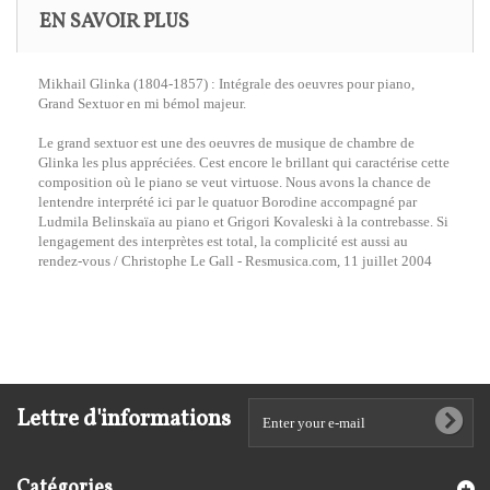
EN SAVOIR PLUS
Mikhail Glinka (1804-1857) : Intégrale des oeuvres pour piano,
Grand Sextuor en mi bémol majeur.
Le grand sextuor est une des oeuvres de musique de chambre de
Glinka les plus appréciées. Cest encore le brillant qui caractérise cette
composition où le piano se veut virtuose. Nous avons la chance de
lentendre interprété ici par le quatuor Borodine accompagné par
Ludmila Belinskaïa au piano et Grigori Kovaleski à la contrebasse. Si
lengagement des interprètes est total, la complicité est aussi au
rendez-vous / Christophe Le Gall - Resmusica.com, 11 juillet 2004
Lettre d'informations
Catégories