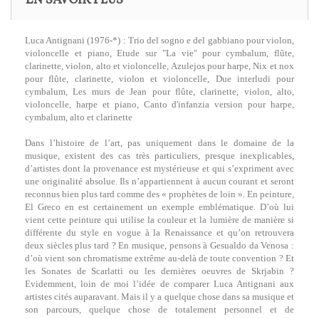
EN SAVOIR PLUS
Luca Antignani (1976-*) : Trio del sogno e del gabbiano pour violon,
violoncelle et piano, Etude sur "La vie" pour cymbalum, flûte,
clarinette, violon, alto et violoncelle, Azulejos pour harpe, Nix et nox
pour flûte, clarinette, violon et violoncelle, Due interludi pour
cymbalum, Les murs de Jean pour flûte, clarinette, violon, alto,
violoncelle, harpe et piano, Canto d'infanzia version pour harpe,
cymbalum, alto et clarinette
Dans l’histoire de l’art, pas uniquement dans le domaine de la
musique, existent des cas très particuliers, presque inexplicables,
d’artistes dont la provenance est mystérieuse et qui s’expriment avec
une originalité absolue. Ils n’appartiennent à aucun courant et seront
reconnus bien plus tard comme des « prophètes de loin ». En peinture,
El Greco en est certainement un exemple emblématique. D’où lui
vient cette peinture qui utilise la couleur et la lumière de manière si
différente du style en vogue à la Renaissance et qu’on retrouvera
deux siècles plus tard ? En musique, pensons à Gesualdo da Venosa :
d’où vient son chromatisme extrême au-delà de toute convention ? Et
les Sonates de Scarlatti ou les dernières oeuvres de Skrjabin ?
Evidemment, loin de moi l’idée de comparer Luca Antignani aux
artistes cités auparavant. Mais il y a quelque chose dans sa musique et
son parcours, quelque chose de totalement personnel et de