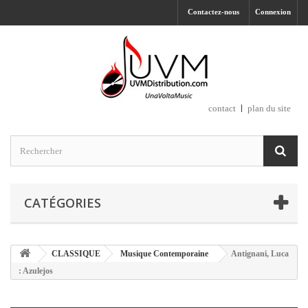
Contactez-nous
Connexion
contact
plan du site
CATÉGORIES
CLASSIQUE
Musique Contemporaine
Antignani, Luca
: Azulejos