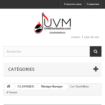
Contactez-nous
Connexion
contact
plan du site
CATÉGORIES
CLASSIQUE
Musique Baroque
Les Tourbillons
d'Amour