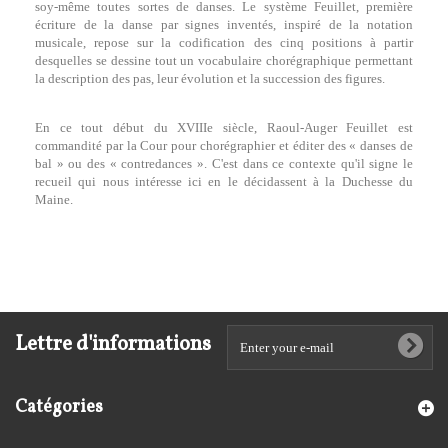
soy-même toutes sortes de danses. Le système Feuillet, première
écriture de la danse par signes inventés, inspiré de la notation
musicale, repose sur la codification des cinq positions à partir
desquelles se dessine tout un vocabulaire chorégraphique permettant
la description des pas, leur évolution et la succession des figures.
En ce tout début du XVIIIe siècle, Raoul-Auger Feuillet est
commandité par la Cour pour chorégraphier et éditer des « danses de
bal » ou des « contredances ». C'est dans ce contexte qu'il signe le
recueil qui nous intéresse ici en le décidassent à la Duchesse du
Maine.
Lettre d'informations
Catégories