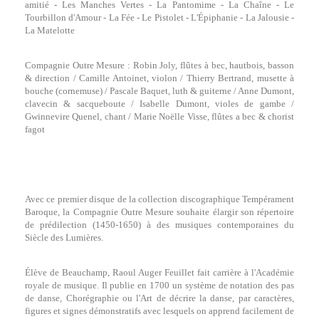
amitié - Les Manches Vertes - La Pantomime - La Chaîne - Le
Tourbillon d'Amour - La Fée - Le Pistolet - L'Épiphanie - La Jalousie -
La Matelotte
Compagnie Outre Mesure : Robin Joly, flûtes à bec, hautbois, basson
& direction / Camille Antoinet, violon / Thierry Bertrand, musette à
bouche (cornemuse) / Pascale Baquet, luth & guiterne / Anne Dumont,
clavecin & sacqueboute / Isabelle Dumont, violes de gambe /
Gwinnevire Quenel, chant / Marie Noëlle Visse, flûtes a bec & chorist
fagot
Avec ce premier disque de la collection discographique Tempérament
Baroque, la Compagnie Outre Mesure souhaite élargir son répertoire
de prédilection (1450-1650) à des musiques contemporaines du
Siècle des Lumières.
Élève de Beauchamp, Raoul Auger Feuillet fait carrière à l'Académie
royale de musique. Il publie en 1700 un système de notation des pas
de danse, Chorégraphie ou l'Art de décrire la danse, par caractères,
figures et signes démonstratifs avec lesquels on apprend facilement de