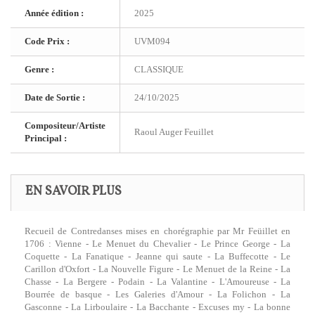
Année édition :
2025
Code Prix :
UVM094
Genre :
CLASSIQUE
Date de Sortie :
24/10/2025
Compositeur/Artiste
Raoul Auger Feuillet
Principal :
EN SAVOIR PLUS
Recueil de Contredanses mises en chorégraphie par Mr Feüillet en
1706 : Vienne - Le Menuet du Chevalier - Le Prince George - La
Coquette - La Fanatique - Jeanne qui saute - La Buffecotte - Le
Carillon d'Oxfort - La Nouvelle Figure - Le Menuet de la Reine - La
Chasse - La Bergere - Podain - La Valantine - L'Amoureuse - La
Bourrée de basque - Les Galeries d'Amour - La Folichon - La
Gasconne - La Lirboulaire - La Bacchante - Excuses my - La bonne