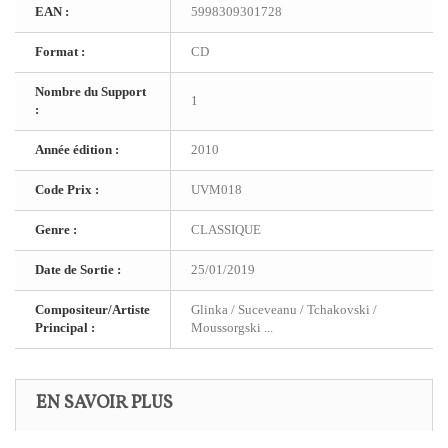
EAN :
5998309301728
Format :
CD
Nombre du Support
1
:
Année édition :
2010
Code Prix :
UVM018
Genre :
CLASSIQUE
Date de Sortie :
25/01/2019
Compositeur/Artiste
Glinka / Suceveanu / Tchakovski /
Principal :
Moussorgski ...
EN SAVOIR PLUS