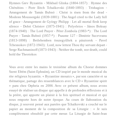
Hymnes Grev Byzantin - Mikhail Glinka (1804-1857) : Hymne des
Chérubins - Piotr Ilitch Tchaïkovski (1840-1893) : Trishagion -
Arrangement de Tamás Bubnó : Christ is risen from the dead -
Modeste Moussorgski (1839-1881) : The Angel cried to the Lady full
of grace - Arrangement de György Philipp : Let all mortal flesh keep
silence - Dobri Christov (1875-1941) : Polyeleios - János Boksay
(1874-1940) : The Lord Prayer - Péter Zombola (1983-*) : The Lord
Prayer - Tamás Bubnó (1957-*) : Psaume 127 - Dimitrie Suceveanu
(1813-1898) : Betlehemben összegyűltek a pásztorok - Pavel
Tchesnokov (1872-1943) : Lord, now lettest Thou thy servant depart -
Serge Rachmaninoff (1873-1943) : Neither the tomb, nor death, could
hold the Theotokos
Vous avez entre les mains le troisième album du Choeur dommes
Szent Efrém (Saint Ephraïm), un CD inspiré par le monde musical du
rite religieux byzantin. « Byzantine mosaics », par son caractère et sa
thématique, partage des ressemblances avec le CD « Byzantine spirit
» paru chez Orpheia en 2006. Avec ce présent album, nous avons
essayé de réaliser un disque qui appelle à de profondes réflexions et à
la prière, qui apporte un plaisir à la fois spirituel et musical et qui
nous emporte hors de notre époque. Au cours de llaboration du
disque, ji souvent pensé aux paroles que Tchaïkovski a couché sur le
papier au moment de la composition de sa Liturgie : « Je suis
complètement obnubilé par cette messe. La Liturgie de Saint-Jean