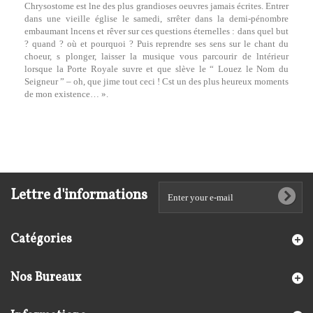
Chrysostome est lne des plus grandioses oeuvres jamais écrites. Entrer
dans une vieille église le samedi, srrêter dans la demi-pénombre
embaumant lncens et rêver sur ces questions éternelles : dans quel but
? quand ? où et pourquoi ? Puis reprendre ses sens sur le chant du
choeur, s plonger, laisser la musique vous parcourir de lntérieur
lorsque la Porte Royale suvre et que slève le “ Louez le Nom du
Seigneur ” – oh, que jime tout ceci ! Cst un des plus heureux moments
de mon existence… ».
Lettre d'informations
Catégories
Nos Bureaux