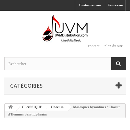
Contactez-nous
Connexion
contact
plan du site
CATÉGORIES
CLASSIQUE
Choeurs
Mosaïques byzantines / Choeur
d'Hommes Saint Ephraïm