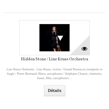
Hidden Stone / Line Kruse Orchestra
Line Kruse Orchestra : Line Kruse, violon / Gerard Presencer, trompette et
bugle / Pierre Bertrand, flûtes, saxophones / Stéphane Chause, clarinette,
basse, flûte, saxophones…
Détails