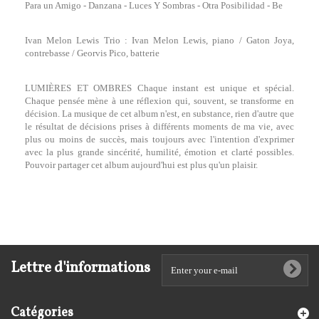
Para un Amigo - Danzana - Luces Y Sombras - Otra Posibilidad - Be
Ivan Melon Lewis Trio : Ivan Melon Lewis, piano / Gaton Joya,
contrebasse / Georvis Pico, batterie
LUMIÈRES ET OMBRES Chaque instant est unique et spécial.
Chaque pensée mène à une réflexion qui, souvent, se transforme en
décision. La musique de cet album n'est, en substance, rien d'autre que
le résultat de décisions prises à différents moments de ma vie, avec
plus ou moins de succès, mais toujours avec l'intention d'exprimer
avec la plus grande sincérité, humilité, émotion et clarté possibles.
Pouvoir partager cet album aujourd'hui est plus qu'un plaisir.
Lettre d'informations
Catégories