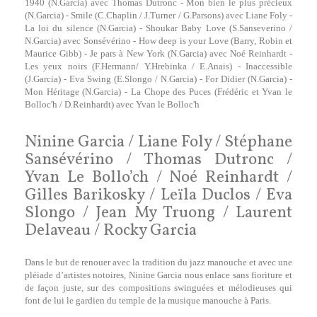
1940 (N.Garcia) avec Thomas Dutronc - Mon bien le plus précieux
(N.Garcia) - Smile (C.Chaplin / J.Turner / G.Parsons) avec Liane Foly -
La loi du silence (N.Garcia) - Shoukar Baby Love (S.Sanseverino /
N.Garcia) avec Sonsévérino - How deep is your Love (Barry, Robin et
Maurice Gibb) - Je pars à New York (N.Garcia) avec Noé Reinhardt -
Les yeux noirs (F.Hermann/ Y.Hrebinka / E.Anais) - Inaccessible
(J.Garcia) - Eva Swing (E.Slongo / N.Garcia) - For Didier (N.Garcia) -
Mon Héritage (N.Garcia) - La Chope des Puces (Frédéric et Yvan le
Bolloc'h / D.Reinhardt) avec Yvan le Bolloc'h
Ninine Garcia / Liane Foly / Stéphane
Sansévérino / Thomas Dutronc /
Yvan Le Bollo’ch / Noé Reinhardt /
Gilles Barikosky / Leïla Duclos / Eva
Slongo / Jean My Truong / Laurent
Delaveau / Rocky Garcia
Dans le but de renouer avec la tradition du jazz manouche et avec une
pléiade d’artistes notoires, Ninine Garcia nous enlace sans fioriture et
de façon juste, sur des compositions swinguées et mélodieuses qui
font de lui le gardien du temple de la musique manouche à Paris.