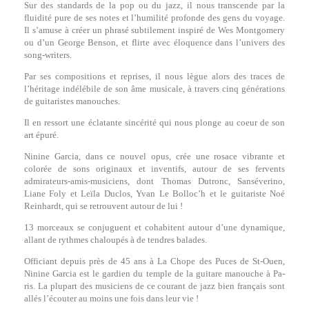
Sur des standards de la pop ou du jazz, il nous transcende par la
fluidité pure de ses notes et l’humilité profonde des gens du voyage.
Il s’amuse à créer un phrasé subtilement inspiré de Wes Montgomery
ou d’un George Benson, et flirte avec éloquence dans l’univers des
song-writers.
Par ses compositions et reprises, il nous lègue alors des traces de
l’héritage indélébile de son âme musicale, à travers cinq générations
de guitaristes manouches.
Il en ressort une éclatante sincérité qui nous plonge au coeur de son
art épuré.
Ninine Garcia, dans ce nouvel opus, crée une rosace vibrante et
colorée de sons originaux et inventifs, autour de ses fervents
admirateurs-amis-musiciens, dont Thomas Dutronc, Sanséverino,
Liane Foly et Leïla Duclos, Yvan Le Bolloc’h et le guitariste Noé
Reinhardt, qui se retrouvent autour de lui !
13 morceaux se conjuguent et cohabitent autour d’une dynamique,
allant de rythmes chaloupés à de tendres balades.
Officiant depuis près de 45 ans à La Chope des Puces de St-Ouen,
Ninine Garcia est le gardien du temple de la guitare manouche à Pa-
ris. La plupart des musiciens de ce courant de jazz bien français sont
allés l’écouter au moins une fois dans leur vie !