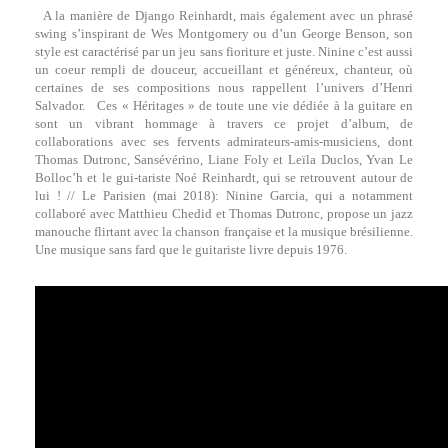
A la manière de Django Reinhardt, mais également avec un phrasé
swing s’inspirant de Wes Montgomery ou d’un George Benson, son
style est caractérisé par un jeu sans fioriture et juste. Ninine c’est aussi
un coeur rempli de douceur, accueillant et généreux, chanteur, où
certaines de ses compositions nous rappellent l’univers d’Henri
Salvador.
Ces « Héritages » de toute une vie dédiée à la guitare en
sont un vibrant hommage à travers ce projet d’album, de
collaborations avec ses fervents admirateurs-amis-musiciens, dont
Thomas Dutronc, Sansévérino, Liane Foly et Leïla Duclos, Yvan Le
Bolloc’h et le gui-tariste Noé Reinhardt, qui se retrouvent autour de
lui ! // Le Parisien (mai 2018): Ninine Garcia, qui a notamment
collaboré avec Matthieu Chedid et Thomas Dutronc, propose un jazz
manouche flirtant avec la chanson française et la musique brésilienne.
Une musique sans fard que le guitariste livre depuis 1976.