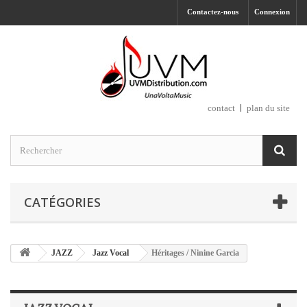
Contactez-nous
Connexion
contact
plan du site
CATÉGORIES
JAZZ
Jazz Vocal
Héritages / Ninine Garcia