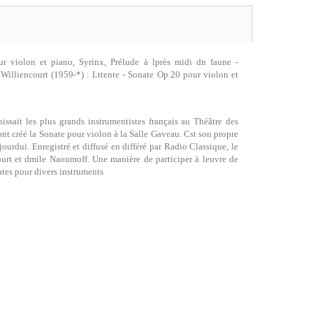
r violon et piano, Syrinx, Prélude à lprès midi dn faune -
illiencourt (1959-*) : Lttente - Sonate Op.20 pour violon et
sait les plus grands instrumentistes français au Théâtre des
t créé la Sonate pour violon à la Salle Gaveau. Cst son propre
ourdui. Enregistré et diffusé en différé par Radio Classique, le
ourt et dmile Naoumoff. Une manière de participer à leuvre de
tes pour divers instruments