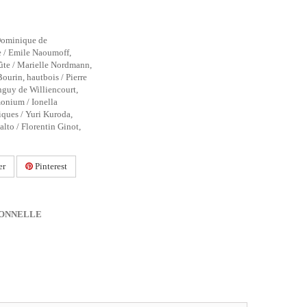
 Dominique de
e / Emile Naoumoff,
lûte / Marielle Nordmann,
ourin, hautbois / Pierre
anguy de Williencourt,
monium / Ionella
ques / Yuri Kuroda,
alto / Florentin Ginot,
er
Pinterest
IONNELLE