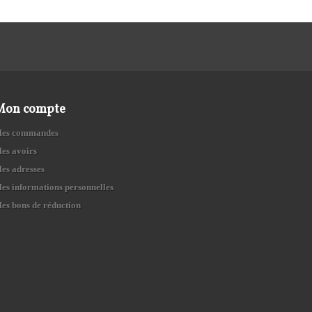
Mon compte
es commandes
es avoirs
es adresses
es informations personnelles
es bons de réduction