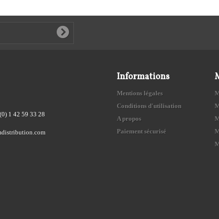
Informations
Mentions légales
M
Conditions d'utilisation
M
(0) 1 42 59 33 28
A propos
M
Paiement sécurisé
M
distribution.com
M