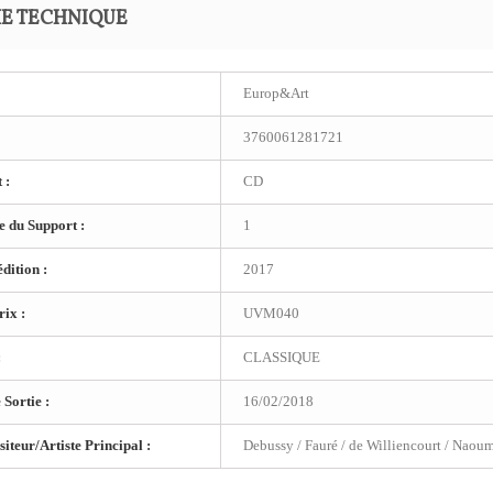
HE TECHNIQUE
Europ&Art
3760061281721
 :
CD
 du Support :
1
dition :
2017
ix :
UVM040
:
CLASSIQUE
 Sortie :
16/02/2018
teur/Artiste Principal :
Debussy / Fauré / de Williencourt / Naou