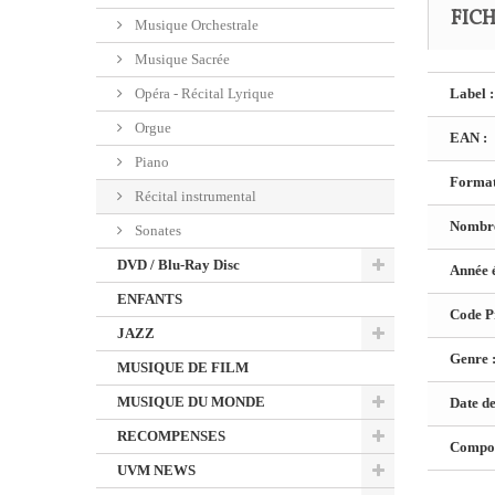
FIC
Musique Orchestrale
Musique Sacrée
Opéra - Récital Lyrique
Label :
Orgue
EAN :
Piano
Format
Récital instrumental
Nombre
Sonates
DVD / Blu-Ray Disc
Année é
ENFANTS
Code Pr
JAZZ
Genre 
MUSIQUE DE FILM
MUSIQUE DU MONDE
Date de
RECOMPENSES
Composi
UVM NEWS