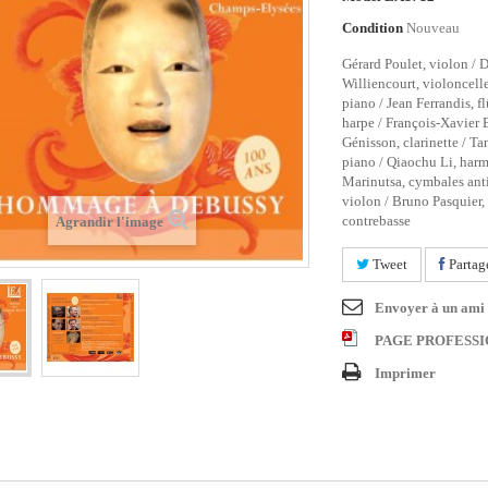
Condition
Nouveau
Gérard Poulet, violon /
Williencourt, violoncell
piano / Jean Ferrandis, f
harpe / François-Xavier B
Génisson, clarinette / T
piano / Qiaochu Li, har
Marinutsa, cymbales anti
violon / Bruno Pasquier, 
contrebasse
Agrandir l'image
Tweet
Partag
Envoyer à un ami
PAGE PROFESS
Imprimer