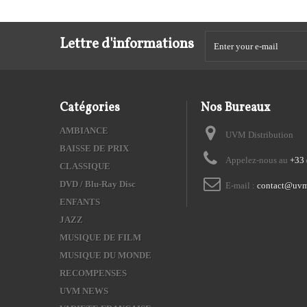
Lettre d'informations
Catégories
Nos Bureaux
AMBIANCE
UVM Distribution
BAISSE DE PRIX
Appelez-nous au
+33 
CLASSIQUE
DVD / Blu-Ray Disc
E-mail :
contact@uvm
ENFANTS
JAZZ
MUSIQUE DE FILM
MUSIQUE DU MONDE
RECOMPENSES
UVM NEWS