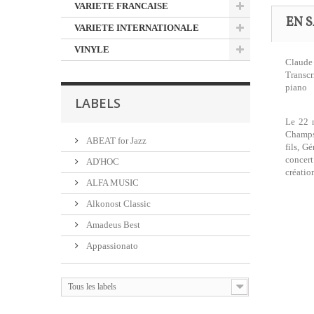
VARIETE FRANCAISE
EN S
VARIETE INTERNATIONALE
VINYLE
Claude
Transcr
piano
LABELS
Le 22 m
Champs-
ABEAT for Jazz
fils, G
concert
AD'HOC
créatio
ALFA MUSIC
Alkonost Classic
Amadeus Best
Appassionato
Tous les labels