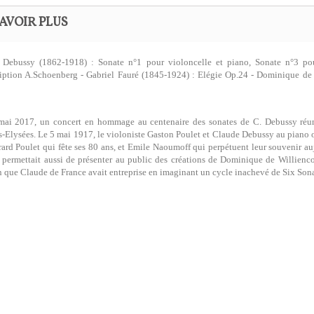
AVOIR PLUS
 Debussy (1862-1918) : Sonate n°1 pour violoncelle et piano, Sonate n°3 pou
iption A.Schoenberg - Gabriel Fauré (1845-1924) : Elégie Op.24 - Dominique de W
ai 2017, un concert en hommage au centenaire des sonates de C. Debussy réunis
Elysées. Le 5 mai 1917, le violoniste Gaston Poulet et Claude Debussy au piano on
érard Poulet qui fête ses 80 ans, et Emile Naoumoff qui perpétuent leur souvenir auj
 permettait aussi de présenter au public des créations de Dominique de Willienc
n que Claude de France avait entreprise en imaginant un cycle inachevé de Six Sona