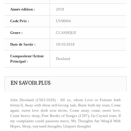
Année édition :
2018
Code Prix :
UVM004
Genre :
CLASSIQUE
Date de Sortie :
19/10/2018
Compositeur/Artiste
Dowland
Principal :
EN SAVOIR PLUS
John Dowland (1563-1626) : All ye, whom Love or Fortune hath
betray'd, Away with these self-loving lads, Burst forth my tears, Come
again, sweet love doth now invite, Come away, come, sweet love,
Come heavy sleep, First Booke of Songes (1597), Go Crystal tears, If
my complaints could passions move, My Thoughts Are Wing'd With
Hopes, Sleep, wayward thoughts, Unquiet thoughts