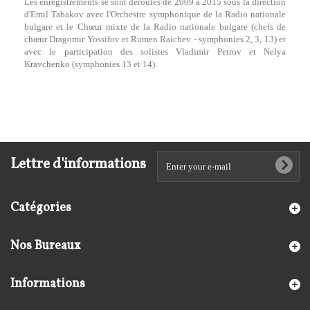
Les enregistrements se sont déroulés de 2009 à 2015 sous la direction
d'Emil Tabakov avec l'Orchestre symphonique de la Radio nationale
bulgare et le Chœur mixte de la Radio nationale bulgare (chefs de
chœur Dragomir Yossifov et Rumen Raichev - symphonies 2, 3, 13) et
avec le participation des solistes Vladimir Petrov et Nelya
Kravchenko (symphonies 13 et 14).
Lettre d'informations
Catégories
Nos Bureaux
Informations