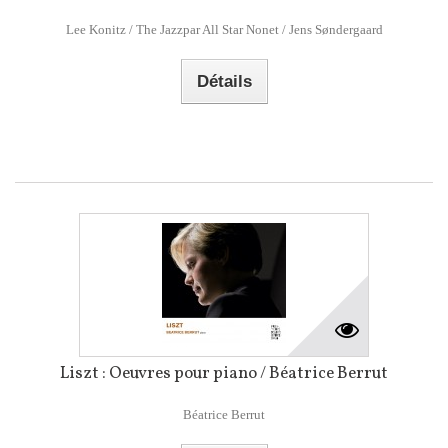
Lee Konitz / The Jazzpar All Star Nonet / Jens Søndergaard
Détails
Liszt : Oeuvres pour piano / Béatrice Berrut
Béatrice Berrut