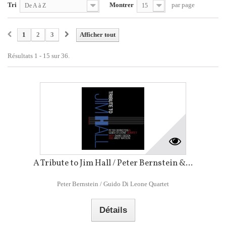
Tri
Montrer
par page
De A à Z
15
1
2
3
Afficher tout
Résultats 1 - 15 sur 36.
A Tribute to Jim Hall / Peter Bernstein &...
Peter Bernstein / Guido Di Leone Quartet
Détails