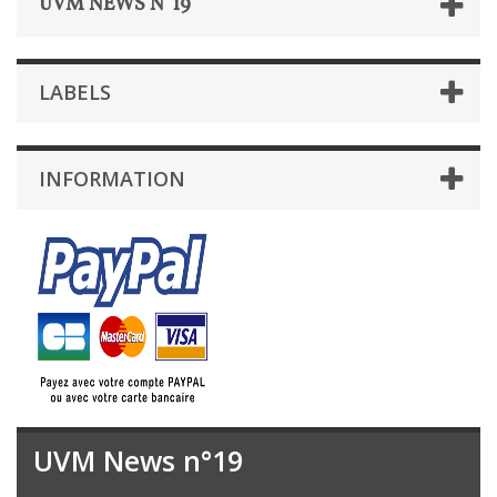
UVM NEWS N°19
LABELS
INFORMATION
UVM News n°19