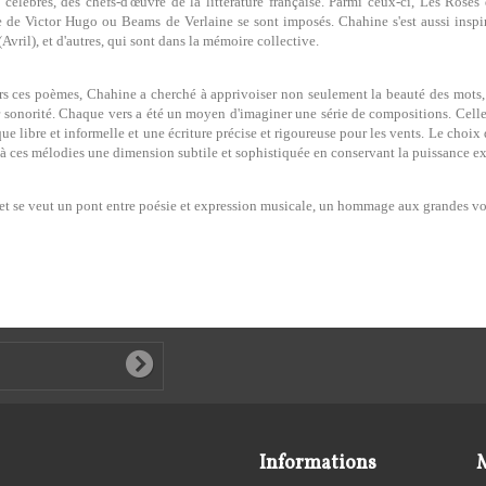
célèbres, des chefs-d'œuvre de la littérature française. Parmi ceux-ci, Les Ros
 de Victor Hugo ou Beams de Verlaine se sont imposés. Chahine s'est aussi inspiré
(Avril), et d'autres, qui sont dans la mémoire collective.
rs ces poèmes, Chahine a cherché à apprivoiser non seulement la beauté des mots, m
r sonorité. Chaque vers a été un moyen d'imaginer une série de compositions. Celles
ue libre et informelle et une écriture précise et rigoureuse pour les vents. Le choix 
à ces mélodies une dimension subtile et sophistiquée en conservant la puissance ex
et se veut un pont entre poésie et expression musicale, un hommage aux grandes voix
Informations