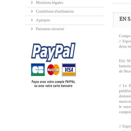
Mentions légales
Conditions d'utilisation
EN S
A propos
Paiement sécurisé
Composi
// Espo
deux tr
Eric Sé
batteri
de Nice
// Le D
prédile
dernier
musicie
le saxo
composi
// Espo