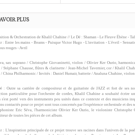
AVOIR PLUS
tion & Orchestration de Khalil Chahine // Le Dé : Shaman - Le Fleuve Ébène - Tal
ir : Entre les mains - Beams - Puisque Victor Hugo - L'invitation - L'éveil - Sensat
ous rouges - Avril
va, sax soprano / Christophe Giovaninetti, violon / Olivier Ker Ourio, harmonic
e / Stéphane Chausse, flûtes & clarinette / Jean-Michel Tavernier, cor / Khalil Cha
 / China Philharmonic / Invités : Daniel Humair, batterie / Analuna Chahine, viol
é : Outre sa carrière de compositeur et de guitariste de JAZZ et fort de ses
ction particulière pour l'orchestre de cordes, Khalil Chahine a souhaité écrire 
s s'est porté vers des instruments peu usités dans ce contexte et des musiciens insp
ns contactés pour ce projet sont tous concernés par l'expérience orchestrale et des 
phoniste Eric Séva, l'harmoniciste Olivier Ker Ourio, le violoniste Christophe 
teur de toutes les pièces de cet album.
ir : L'inspiration principale de ce projet trouve ses racines dans l'univers de la po