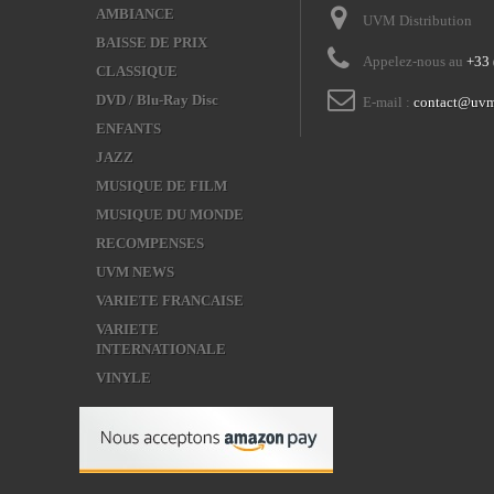
AMBIANCE
UVM Distribution
BAISSE DE PRIX
Appelez-nous au
+33 
CLASSIQUE
DVD / Blu-Ray Disc
E-mail :
contact@uvm
ENFANTS
JAZZ
MUSIQUE DE FILM
MUSIQUE DU MONDE
RECOMPENSES
UVM NEWS
VARIETE FRANCAISE
VARIETE
INTERNATIONALE
VINYLE