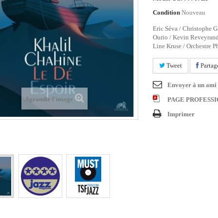
Condition
Nouveau
Eric Séva / Christophe G
Ourio / Kevin Reveyrand 
Line Kruse / Orchestre 
Tweet
Partag
Envoyer à un ami
Agrandir l'image
PAGE PROFESS
Imprimer