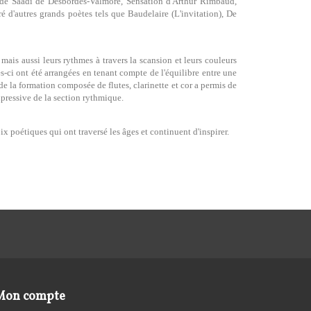
es de Saadi de Desbordes-Valmore, Sensation d'Arthur Rimbaud,
 d'autres grands poètes tels que Baudelaire (L'invitation), De
ais aussi leurs rythmes à travers la scansion et leurs couleurs
-ci ont été arrangées en tenant compte de l'équilibre entre une
de la formation composée de flutes, clarinette et cor a permis de
pressive de la section rythmique.
 poétiques qui ont traversé les âges et continuent d'inspirer.
Mon compte