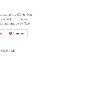
iovaninetti / Olivier Ker
/ Jean-Luc di Fraya /
Philharmonique de Nice
er
Pinterest
IONNELLE