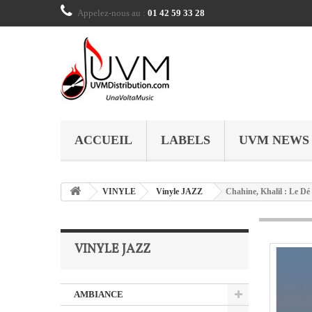
Appelez-nous au :
01 42 59 33 28
ACCUEIL
LABELS
UVM NEWS
VINYLE
Vinyle JAZZ
Chahine, Khalil : Le Dé
VINYLE JAZZ
AMBIANCE