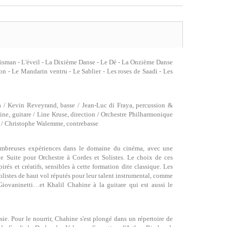
isman - L'éveil - La Dixième Danse - Le Dé - La Onzième Danse
ion - Le Mandarin ventru - Le Sablier - Les roses de Saadi - Les
a / Kevin Reveyrand, basse / Jean-Luc di Fraya, percussion &
hine, guitare / Line Kruse, direction / Orchestre Philharmonique
on / Christophe Walemme, contrebasse
 nombreuses expériences dans le domaine du cinéma, avec une
une Suite pour Orchestre à Cordes et Solistes. Le choix de ces
irés et créatifs, sensibles à cette formation dite classique. Les
solistes de haut vol réputés pour leur talent instrumental, comme
Giovaninetti…et Khalil Chahine à la guitare qui est aussi le
ésie. Pour le nourrir, Chahine s'est plongé dans un répertoire de