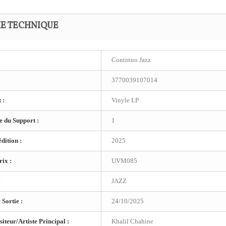
HE TECHNIQUE
Continuo Jazz
3770039107014
 :
Vinyle LP
 du Support :
1
dition :
2025
ix :
UVM085
:
JAZZ
 Sortie :
24/10/2025
teur/Artiste Principal :
Khalil Chahine