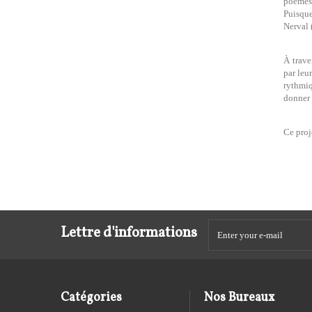
poèmes 
Puisque
Nerval 
À trave
par leu
rythmiq
donner 
Ce proj
Lettre d'informations
Catégories
Nos Bureaux