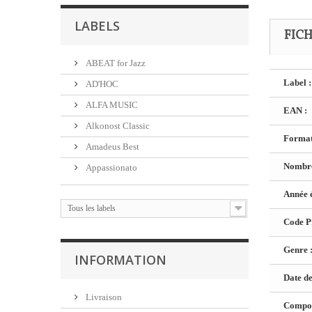
LABELS
FIC
ABEAT for Jazz
Label :
AD'HOC
ALFA MUSIC
EAN :
Alkonost Classic
Format
Amadeus Best
Nombre
Appassionato
Année é
Tous les labels
Code Pr
Genre 
INFORMATION
Date de
Livraison
Composi