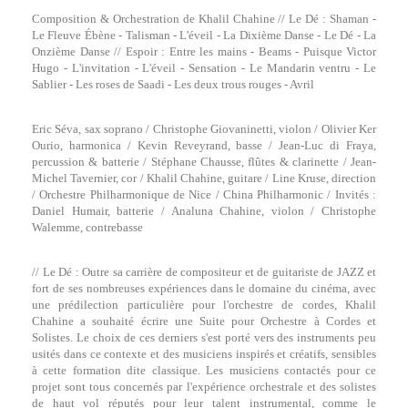
Composition & Orchestration de Khalil Chahine // Le Dé : Shaman -
Le Fleuve Ébène - Talisman - L'éveil - La Dixième Danse - Le Dé - La
Onzième Danse // Espoir : Entre les mains - Beams - Puisque Victor
Hugo - L'invitation - L'éveil - Sensation - Le Mandarin ventru - Le
Sablier - Les roses de Saadi - Les deux trous rouges - Avril
Eric Séva, sax soprano / Christophe Giovaninetti, violon / Olivier Ker
Ourio, harmonica / Kevin Reveyrand, basse / Jean-Luc di Fraya,
percussion & batterie / Stéphane Chausse, flûtes & clarinette / Jean-
Michel Tavernier, cor / Khalil Chahine, guitare / Line Kruse, direction
/ Orchestre Philharmonique de Nice / China Philharmonic / Invités :
Daniel Humair, batterie / Analuna Chahine, violon / Christophe
Walemme, contrebasse
// Le Dé : Outre sa carrière de compositeur et de guitariste de JAZZ et
fort de ses nombreuses expériences dans le domaine du cinéma, avec
une prédilection particulière pour l'orchestre de cordes, Khalil
Chahine a souhaité écrire une Suite pour Orchestre à Cordes et
Solistes. Le choix de ces derniers s'est porté vers des instruments peu
usités dans ce contexte et des musiciens inspirés et créatifs, sensibles
à cette formation dite classique. Les musiciens contactés pour ce
projet sont tous concernés par l'expérience orchestrale et des solistes
de haut vol réputés pour leur talent instrumental, comme le