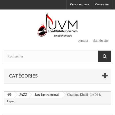
Contactez-nous
Connexion
contact
plan du site
CATÉGORIES
JAZZ
Jazz Instrumental
Chahine, Khalil : Le Dé &
Espoir