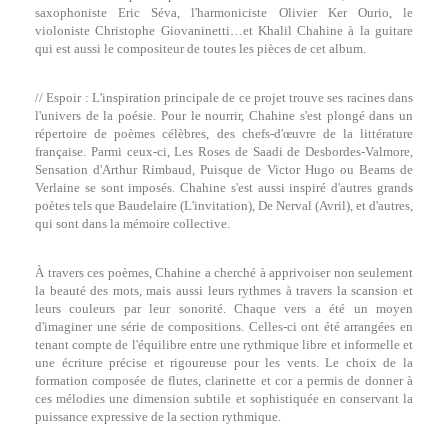
saxophoniste Eric Séva, l'harmoniciste Olivier Ker Ourio, le
violoniste Christophe Giovaninetti…et Khalil Chahine à la guitare
qui est aussi le compositeur de toutes les pièces de cet album.
// Espoir : L'inspiration principale de ce projet trouve ses racines dans
l'univers de la poésie. Pour le nourrir, Chahine s'est plongé dans un
répertoire de poèmes célèbres, des chefs-d'œuvre de la littérature
française. Parmi ceux-ci, Les Roses de Saadi de Desbordes-Valmore,
Sensation d'Arthur Rimbaud, Puisque de Victor Hugo ou Beams de
Verlaine se sont imposés. Chahine s'est aussi inspiré d'autres grands
poètes tels que Baudelaire (L'invitation), De Nerval (Avril), et d'autres,
qui sont dans la mémoire collective.
À travers ces poèmes, Chahine a cherché à apprivoiser non seulement
la beauté des mots, mais aussi leurs rythmes à travers la scansion et
leurs couleurs par leur sonorité. Chaque vers a été un moyen
d'imaginer une série de compositions. Celles-ci ont été arrangées en
tenant compte de l'équilibre entre une rythmique libre et informelle et
une écriture précise et rigoureuse pour les vents. Le choix de la
formation composée de flutes, clarinette et cor a permis de donner à
ces mélodies une dimension subtile et sophistiquée en conservant la
puissance expressive de la section rythmique.