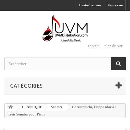
Contactez-nous
Connexion
contact
plan du site
CATÉGORIES
CLASSIQUE
Sonates
Gherardeschi, Filippo Maria :
Trois Sonates pour Piano