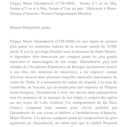
Filippo Maria Gherardeschi (1738-1808) : Sonate n°1 en do Maj,
Sonate n°2 en si b Maj, Sonate n°3 en mi min / Dédicacée à Marie-
Thérèse d'Autriche / Premier Enregistrement Mondial
Manuel Malandrini, piano
Filippo Maria Gherardeschi (1738-1808) est une figure de premier
plan parmi les musiciens italiens de la seconde moitié du XVIIIe
siècle. Il a eu le privilège d'étudier sous la direction du Padre Martini,
le légendaire frère franciscain qui comptait parmi les plus grands
musiciens et musicologues de son temps. Gherardeschi, plus tard
membre de l'Accademia Filarmonica de Bologne (un honneur réservé
à une élite très restreinte de musiciens), a été employé comme
directeur musical dans plusieurs chapelles musicales importantes du
centre de l'Italie. Il a notamment été maître de chapelle à la cour du
Grand-Duc de Toscane, qui deviendra plus tard empereur de l'Empire
austro-hongrois. Gherardeschi a écrit des œuvres dans pratiquement
tous les domaines de la musique de son temps, y compris des opéras
sur des textes de Carlo Goldoni. Cet enregistrement de Da Vinci
Classics comprend trois sonates pour clavier publiées par
Gherardeschi de son vivant et dédiées à l'archiduchesse d'Autriche,
Marie-Thérèse. Ces œuvres comptent parmi les compositions les plus
appréciées de Gherardeschi, au même titre que le célèbre Requiem