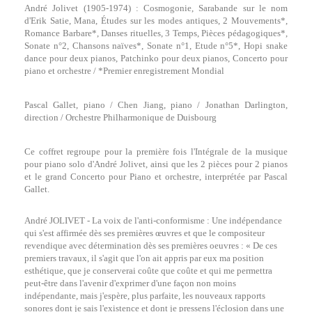
André Jolivet (1905-1974) : Cosmogonie, Sarabande sur le nom
d'Erik Satie, Mana, Études sur les modes antiques, 2 Mouvements*,
Romance Barbare*, Danses rituelles, 3 Temps, Pièces pédagogiques*,
Sonate n°2, Chansons naïves*, Sonate n°1, Etude n°5*, Hopi snake
dance pour deux pianos, Patchinko pour deux pianos, Concerto pour
piano et orchestre / *Premier enregistrement Mondial
Pascal Gallet, piano / Chen Jiang, piano / Jonathan Darlington,
direction / Orchestre Philharmonique de Duisbourg
Ce coffret regroupe pour la première fois l'Intégrale de la musique
pour piano solo d'André Jolivet, ainsi que les 2 pièces pour 2 pianos
et le grand Concerto pour Piano et orchestre, interprétée par Pascal
Gallet.
André JOLIVET - La voix de l'anti-conformisme : Une indépendance
qui s'est affirmée dès ses premières œuvres et que le compositeur
revendique avec détermination dès ses premières oeuvres : « De ces
premiers travaux, il s'agit que l'on ait appris par eux ma position
esthétique, que je conserverai coûte que coûte et qui me permettra
peut-être dans l'avenir d'exprimer d'une façon non moins
indépendante, mais j'espère, plus parfaite, les nouveaux rapports
sonores dont je sais l'existence et dont je pressens l'éclosion dans une