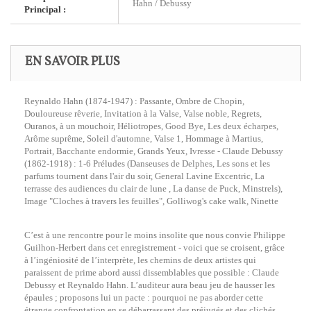
Hahn / Debussy
Principal :
EN SAVOIR PLUS
Reynaldo Hahn (1874-1947) : Passante, Ombre de Chopin,
Douloureuse rêverie, Invitation à la Valse, Valse noble, Regrets,
Ouranos, à un mouchoir, Héliotropes, Good Bye, Les deux écharpes,
Arôme suprême, Soleil d'automne, Valse 1, Hommage à Martius,
Portrait, Bacchante endormie, Grands Yeux, Ivresse - Claude Debussy
(1862-1918) : 1-6 Préludes (Danseuses de Delphes, Les sons et les
parfums tournent dans l'air du soir, General Lavine Excentric, La
terrasse des audiences du clair de lune , La danse de Puck, Minstrels),
Image "Cloches à travers les feuilles", Golliwog's cake walk, Ninette
C’est à une rencontre pour le moins insolite que nous convie Philippe
Guilhon-Herbert dans cet enregistrement - voici que se croisent, grâce
à l’ingéniosité de l’interprète, les chemins de deux artistes qui
paraissent de prime abord aussi dissemblables que possible : Claude
Debussy et Reynaldo Hahn. L’auditeur aura beau jeu de hausser les
épaules ; proposons lui un pacte : pourquoi ne pas aborder cette
étrange confrontation en se débarrassant des préjugés et des clichés