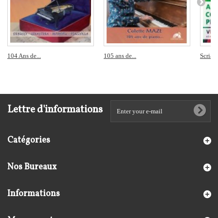
104 Ans de...
105 ans de...
Scriabi
Lettre d'informations
Catégories
Nos Bureaux
Informations