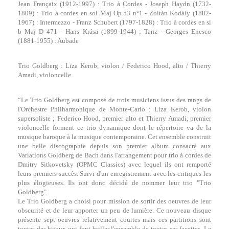
Jean Françaix (1912-1997) : Trio à Cordes - Joseph Haydn (1732-
1809) : Trio à cordes en sol Maj Op.53 n°1 - Zoltán Kodály (1882-
1967) : Intermezzo - Franz Schubert (1797-1828) : Trio à cordes en si
b Maj D 471 - Hans Krása (1899-1944) : Tanz - Georges Enesco
(1881-1955) : Aubade
Trio Goldberg : Liza Kerob, violon / Federico Hood, alto / Thierry
Amadi, violoncelle
“Le Trio Goldberg est composé de trois musiciens issus des rangs de
l'Orchestre Philharmonique de Monte-Carlo : Liza Kerob, violon
supersoliste ; Federico Hood, premier alto et Thierry Amadi, premier
violoncelle forment ce trio dynamique dont le répertoire va de la
musique baroque à la musique contemporaine. Cet ensemble construit
une belle discographie depuis son premier album consacré aux
Variations Goldberg de Bach dans l'arrangement pour trio à cordes de
Dmitry Sitkovetsky (OPMC Classics) avec lequel ils ont remporté
leurs premiers succès. Suivi d'un enregistrement avec les critiques les
plus élogieuses. Ils ont donc décidé de nommer leur trio "Trio
Goldberg".
Le Trio Goldberg a choisi pour mission de sortir des oeuvres de leur
obscurité et de leur apporter un peu de lumière. Ce nouveau disque
présente sept oeuvres relativement courtes mais ces partitions sont
toutes des bijoux qui font briller l'ensemble de toutes ses facettes. Le