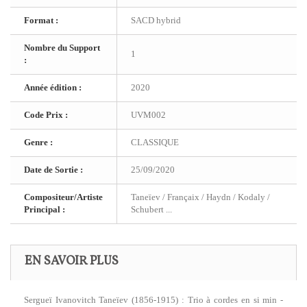
Format :
SACD hybrid
Nombre du Support
1
:
Année édition :
2020
Code Prix :
UVM002
Genre :
CLASSIQUE
Date de Sortie :
25/09/2020
Compositeur/Artiste
Taneïev / Françaix / Haydn / Kodaly /
Principal :
Schubert ...
EN SAVOIR PLUS
Sergueï Ivanovitch Taneïev (1856-1915) : Trio à cordes en si min -