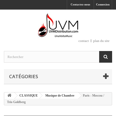
Contactez-nous
Connexion
contact
plan du site
CATÉGORIES
CLASSIQUE
Musique de Chambre
Paris - Moscou /
Trio Goldberg