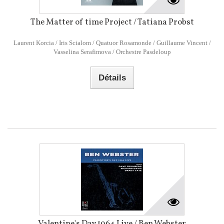
The Matter of time Project / Tatiana Probst
Laurent Korcia / Iris Scialom / Quatuor Rosamonde / Guillaume Vincent /
Vasselina Serafimova / Orchestre Pasdeloup
Détails
Valentine's Day 1964 Live / Ben Webster