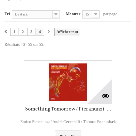
Tri
Montrer
par page
De A à Z
15
1
2
3
4
Afficher tout
Résultats 46 - 55 sur 55.
Something Tomorrow / Pieranunzi -...
Enrico Pieranunzi / André Ceccarelli / Thomas Fonnesbæk