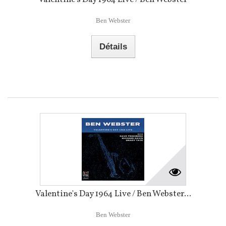
Ben Webster
Détails
Valentine's Day 1964 Live / Ben Webster...
Ben Webster