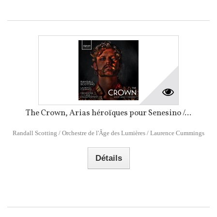
The Crown, Arias héroïques pour Senesino /...
Randall Scotting / Orchestre de l'Âge des Lumières / Laurence Cummings
Détails